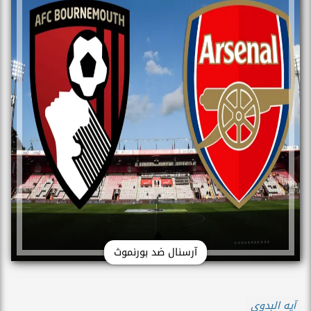
آرسنال ضد بورنموث
آيه البدوى