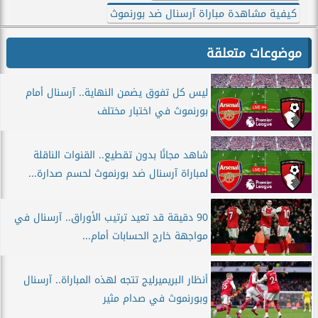
كيفية مشاهدة مباراة آرسنال ضد بورنموث
موضوعات متعلقة
ليس كل تفوق يضمن النهاية.. آرسنال أمام
بورنموث في اختبار مختلف
شاهد مجانًا بدون تقطيع.. القنوات الناقلة
لمباراة آرسنال ضد بورنموث لحسم صدارة...
90 دقيقة قد تعيد ترتيب الأوراق.. آرسنال في
مواجهة خارج الحسابات أمام...
أنظار البريميرليج تتجه لهذه المباراة.. آرسنال
وبورنموث في صدام مثير