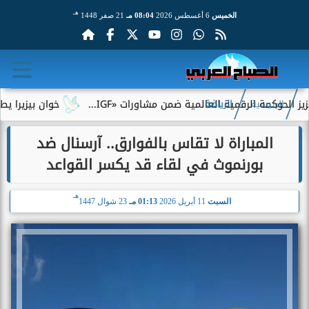
هـ
الخميس
6 أغسطس 2026
08:04 مـ
21 صفر 1448
لرقمية العالمية ضمن مشاورات «IGF...
خوان بيزيرا يطلب الرحيل ع
الرئيسية
الرياضة
المباراة لا تقاس بالفوارق.. آرسنال ضد
بورنموث في لقاء قد يكسر القواعد
هـ
السبت
11 أبريل 2026
01:13 مـ
23 شوال 1447