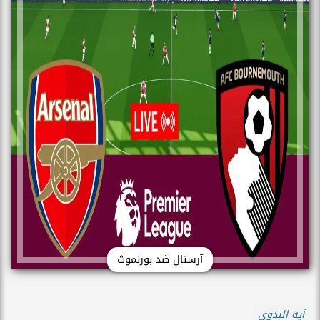
آرسنال ضد بورنموث
آيه البدوى