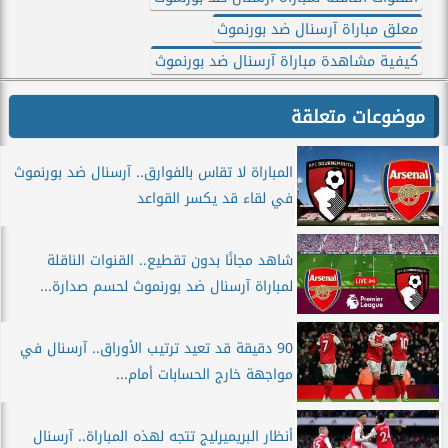
معلق مباراة آرسنال ضد بورنموث
كيفية مشاهدة مباراة آرسنال ضد بورنموث
موضوعات متعلقة
المباراة لا تقاس بالفوارق.. آرسنال ضد بورنموث
في لقاء قد يكسر القواعد
شاهد مجانًا بدون تقطيع.. القنوات الناقلة
لمباراة آرسنال ضد بورنموث لحسم صدارة...
90 دقيقة قد تعيد ترتيب الأوراق.. آرسنال في
مواجهة خارج الحسابات أمام...
أنظار البريميرليج تتجه لهذه المباراة.. آرسنال