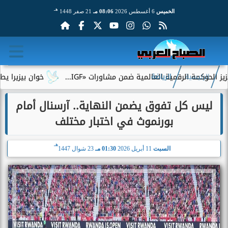
هـ
الخميس
6 أغسطس 2026
08:06 مـ
21 صفر 1448
لرقمية العالمية ضمن مشاورات «IGF...
خوان بيزيرا يطلب الرحيل ع
الرئيسية
الرياضة
ليس كل تفوق يضمن النهاية.. آرسنال أمام
بورنموث في اختبار مختلف
هـ
السبت
11 أبريل 2026
01:30 مـ
23 شوال 1447