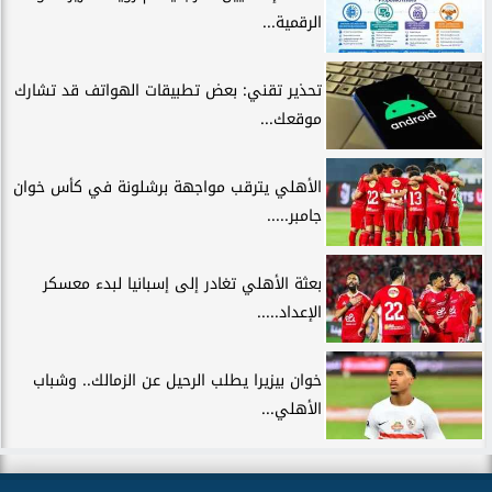
الرقمية...
تحذير تقني: بعض تطبيقات الهواتف قد تشارك
موقعك...
الأهلي يترقب مواجهة برشلونة في كأس خوان
جامبر.....
بعثة الأهلي تغادر إلى إسبانيا لبدء معسكر
الإعداد.....
خوان بيزيرا يطلب الرحيل عن الزمالك.. وشباب
الأهلي...