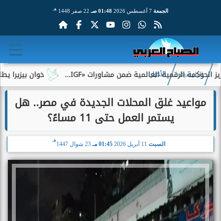
هـ
الجمعة
7 أغسطس 2026
01:48 صـ
22 صفر 1448
الرقمية العالمية ضمن مشاورات «IGF...
خوان بيزيرا يطلب الرحيل 
الرئيسية
الأخبار
مواعيد غلق المحلات الجديدة في مصر.. هل
يستمر العمل حتى 11 مساءً؟
هـ
السبت
11 أبريل 2026
01:45 مـ
23 شوال 1447