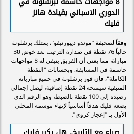
8 مواجهات حاسمة لبرشلونة في
الدوري الاسباني بقيادة هانز
فليك
وفقاً لصحيفة "موندو ديبورتيفو"، يمتلك برشلونة
حالياً 76 نقطة في صدارة الترتيب بعد خوض 30
مباراة، مما يعني أن الفريق يتبقى له 8 مواجهات
حاسمة في المسابقة. وبحسابات "النقطة
الكاملة"، فإن فوز برشلونة في جميع مبارياته
المتبقية سيمنحه 24 نقطة إضافية، ليصل إجمالي
رصيده إلى 100 نقطة بالضبط، وهو الرقم الذي
يضعه فليك هدفاً أساسياً لإنهاء موسمه المحلي
الأول بـ "إعجاز كروي".
صراع مع التاريخ.. هل يكرر فليك