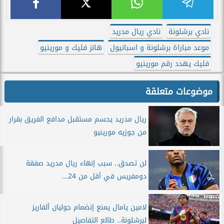
نادي برشلونة
نادي ريال مدريد
موعد مباراة برشلونة و اسبانيول
هانز فليك و مورينيو
فليك يهدد رقم مورينيو
موضوعات متعلقة
ريال مدريد يحسم مستقبل مدافع الفريق بقرار
من جوزيه مورينيو
لن تصدق.. سبب إنهاء ريال مدريد صفقة
دومفريس في أقل من 24...
لامين يامال يمنع إنضمام جوليان ألفاريز
لبرشلونة.. طالع التفاصيل