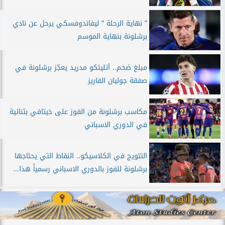
” نهاية الرحلة ” ليفاندوفسكي يرحل عن نادي
برشلونة بنهاية الموسم
مبلغ ضخم.. أتليتكو مدريد يعجّز برشلونة في
صفقة جوليان الفاريز
مكاسب برشلونة من الفوز على خيتافي بثنائية
في الدوري الاسباني
التتويج في الكلاسيكو.. النقاط التي يحتاجها
برشلونة للفوز بالدوري الاسباني رسمياً هذا...