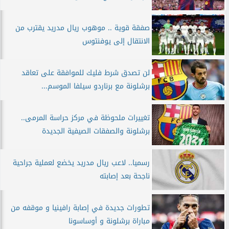
صفقة قوية .. موهوب ريال مدريد يقترب من
الانتقال إلى يوفنتوس
لن تصدق شرط فليك للموافقة على تعاقد
برشلونة مع برناردو سيلفا الموسم...
تغييرات ملحوظة في مركز حراسة المرمى..
برشلونة والصفقات الصيفية الجديدة
رسميا.. لاعب ريال مدريد يخضع لعملية جراحية
ناجحة بعد إصابته
تطورات جديدة في إصابة رافينيا و موقفه من
مباراة برشلونة و أوساسونا