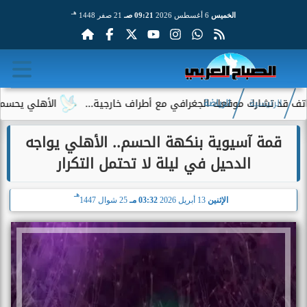
هـ
الخميس
6 أغسطس 2026
09:21 صـ
21 صفر 1448
رك موقعك الجغرافي مع أطراف خارجية...
الأهلي يحسم الجدل حول 
الرئيسية
الرياضة
قمة آسيوية بنكهة الحسم.. الأهلي يواجه
الدحيل في ليلة لا تحتمل التكرار
هـ
الإثنين
13 أبريل 2026
03:32 مـ
25 شوال 1447