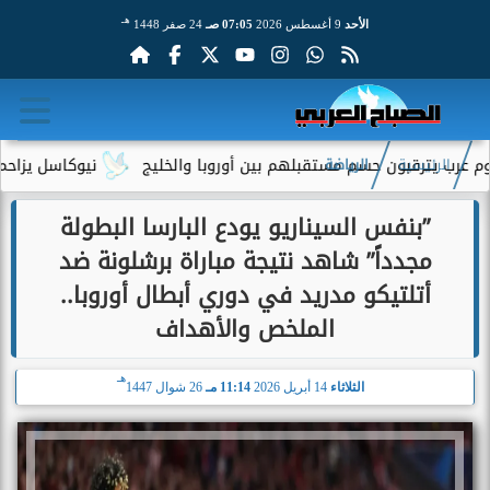
هـ
الأحد
9 أغسطس 2026
07:05 صـ
24 صفر 1448
نيوكاسل يزاحم توتنهام ل
الرئيسية
الرياضة
”بنفس السيناريو يودع البارسا البطولة
مجدداً” شاهد نتيجة مباراة برشلونة ضد
أتلتيكو مدريد في دوري أبطال أوروبا..
الملخص والأهداف
هـ
الثلاثاء
14 أبريل 2026
11:14 مـ
26 شوال 1447