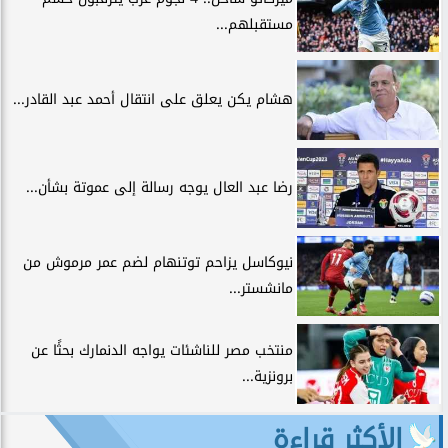
مستقبلهم...
هشام يكن يعلق على انتقال أحمد عبد القادر...
رضا عبد العال يوجه رسالة إلى عموتة بشأن...
نيوكاسل يزاحم توتنهام لضم عمر مرموش من
مانشستر...
منتخب مصر للناشئات يواجه الدنمارك بحثًا عن
برونزية...
الأكثر قراءة