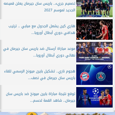
تصميم جريء.. باريس سان جيرمان يعلن قميصه
الجديد لموسم 2027
هاري كين يشعل الجدول مع مبابي .. ترتيب
هدافي دوري أبطال أوروبا...
موعد مباراة آرسنال ضد باريس سان جيرمان في
نهائي دوري أبطال أوروبا...
هجوم ناري.. تشكيل بايرن ميونخ الرسمي للقاء
باريس سان جيرمان في نصف...
توقع نتيجة مباراة بايرن ميونخ ضد باريس سان
جيرمان.. شاهد القمة لحسم...