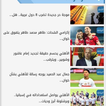
الأخبار
موجة حر جديدة تضرب 8 دول عربية.. هل...
الرياضة
إكرامي الشحات: طاهر محمد طاهر يتفوق على
خوان...
الرياضة
الأهلي يحسم حقيقة تجديد إمام عاشور
وشوبير.. ويترقب...
الرياضة
جمال عبد الحميد يوجه رسالة للأهلي بشأن
خوان...
الرياضة
الأهلي يواصل استعداداته في إسبانيا..
وبرشلونة أبرز وديات...