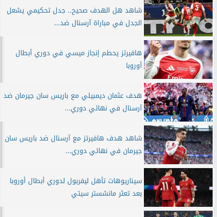
شاهد هل الهدف صحيح.. جدل تحكيمي يشعل
الجدل في مباراة آرسنال ضد...
هافيرتز يحطم إنجاز ميسي في دوري أبطال
أوروبا
هدف عثمان ديمبيلي مع باريس سان جيرمان ضد
آرسنال في نهائي دوري...
شاهد هدف هافيرتز مع آرسنال ضد باريس سان
جيرمان في نهائي دوري...
سيناريوهات تأهل ليفربول لدوري أبطال أوروبا
بعد تعثر مانشستر سيتي