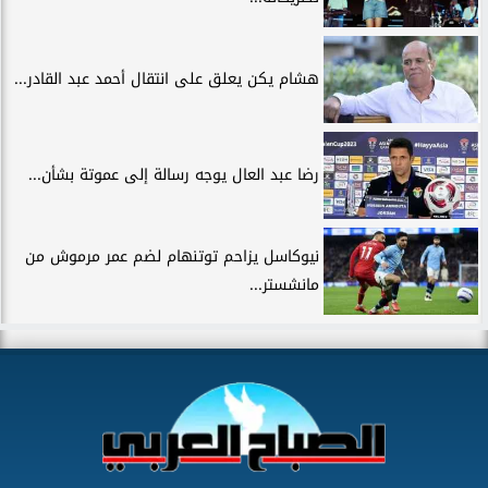
هشام يكن يعلق على انتقال أحمد عبد القادر...
رضا عبد العال يوجه رسالة إلى عموتة بشأن...
نيوكاسل يزاحم توتنهام لضم عمر مرموش من
مانشستر...