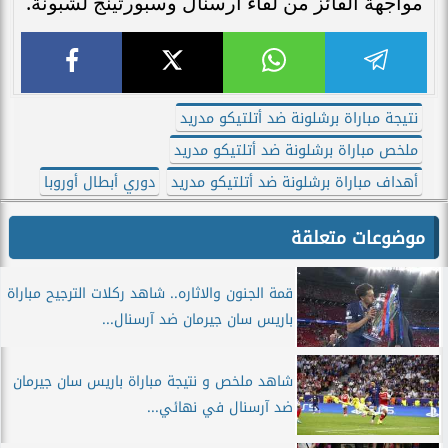
مواجهة الفائز من لقاء آرسنال وسبورتينج لشبونة.
نتيجة مباراة برشلونة ضد أتلتيكو مدريد
ملخص مباراة برشلونة ضد أتلتيكو مدريد
أهداف مباراة برشلونة ضد أتلتيكو مدريد
دوري أبطال أوروبا
موضوعات متعلقة
قمة الجنون والاثاره.. شاهد ركلات الترجيح مباراة
باريس سان جيرمان ضد آرسنال...
شاهد ملخص و نتيجة مباراة باريس سان جيرمان
ضد آرسنال في نهائي...