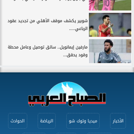
شوبير يكشف موقف الأهلي من تجديد عقود
الرباعي.....
مارفين إيمانويل.. سائق توصيل وعامل محطة
وقود يحقق...
الأخبار
ميديا وتوك شو
الرياضة
الحوادث