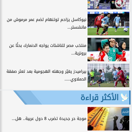
نيوكاسل يزاحم توتنهام لضم عمر مرموش من
مانشستر...
منتخب مصر للناشئات يواجه الدنمارك بحثًا عن
برونزية...
بيراميدز يغيّر وجهته الهجومية بعد تعثر صفقة
الحملاوي.....
الأكثر قراءة
الأخبار
موجة حر جديدة تضرب 8 دول عربية.. هل...