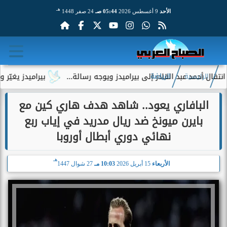
هـ
الأحد
9 أغسطس 2026
05:44 صـ
24 صفر 1448
د عبد القادر إلى بيراميدز ويوجه رسالة...
بيراميدز يغيّر وجهته
الرئيسية
الرياضة
البافاري يعود.. شاهد هدف هاري كين مع
بايرن ميونخ ضد ريال مدريد في إياب ربع
نهائي دوري أبطال أوروبا
هـ
الأربعاء
15 أبريل 2026
10:03 مـ
27 شوال 1447