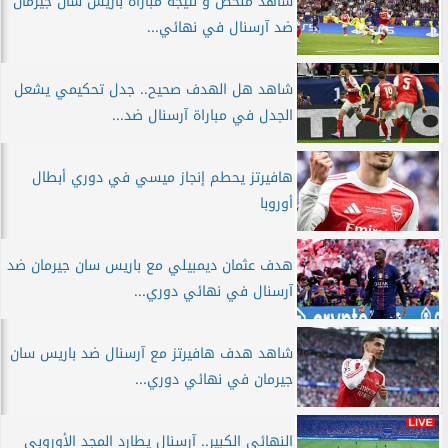
شاهد ملخص و نتيجة مباراة باريس سان جيرمان
ضد آرسنال في نهائي...
شاهد هل الهدف صحيح.. جدل تحكيمي يشعل
الجدل في مباراة آرسنال ضد...
هافيرتز يحطم إنجاز ميسي في دوري أبطال
أوروبا
هدف عثمان ديمبيلي مع باريس سان جيرمان ضد
آرسنال في نهائي دوري...
شاهد هدف هافيرتز مع آرسنال ضد باريس سان
جيرمان في نهائي دوري...
النهائي الكبير.. آرسنال يطارد المجد الأوروبي