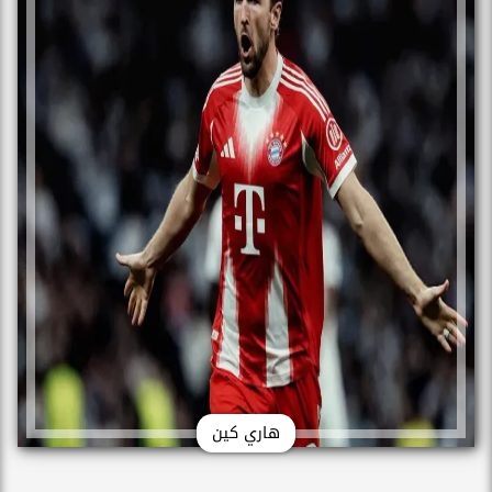
هاري كين