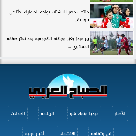
منتخب مصر للناشئات يواجه الدنمارك بحثًا عن
برونزية...
بيراميدز يغيّر وجهته الهجومية بعد تعثر صفقة
الحملاوي.....
الأخبار
ميديا وتوك شو
الرياضة
الحوادث
فن وثقافة
الاقتصاد
أخبار عربية