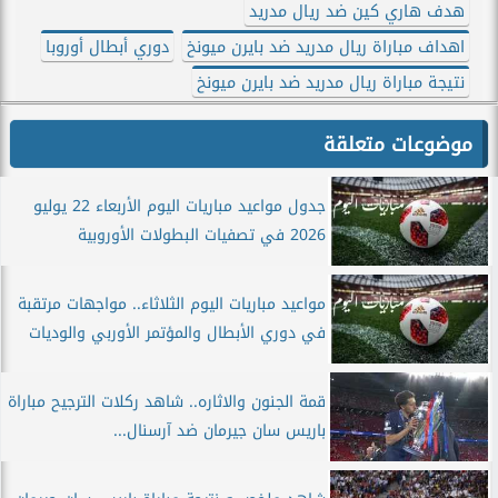
هدف هاري كين ضد ريال مدريد
اهداف مباراة ريال مدريد ضد بايرن ميونخ
دوري أبطال أوروبا
نتيجة مباراة ريال مدريد ضد بايرن ميونخ
موضوعات متعلقة
جدول مواعيد مباريات اليوم الأربعاء 22 يوليو
2026 في تصفيات البطولات الأوروبية
مواعيد مباريات اليوم الثلاثاء.. مواجهات مرتقبة
في دوري الأبطال والمؤتمر الأوربي والوديات
قمة الجنون والاثاره.. شاهد ركلات الترجيح مباراة
باريس سان جيرمان ضد آرسنال...