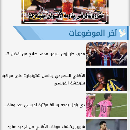
آخر الموضوعات
مدرب طرابزون سبور: محمد صلاح من أفضل 3...
الأهلي السعودي ينافس شتوتجارت على موهبة
فنربخشة الفرنسي
دي باول يوجه رسالة مؤثرة لميسي بعد وفاة...
شوبير يكشف موقف الأهلي من تجديد عقود