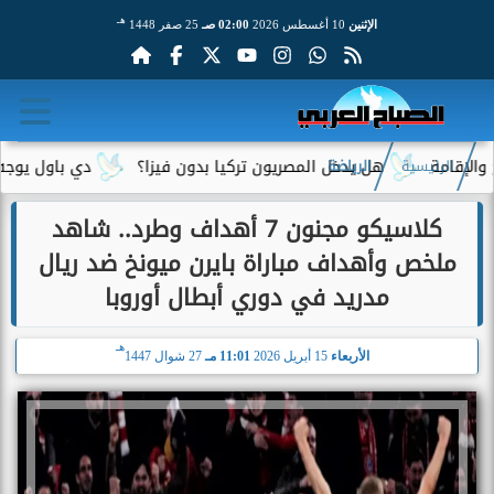
هـ
الإثنين
10 أغسطس 2026
02:00 صـ
25 صفر 1448
هل يدخل المصريون تركيا بدون فيزا؟
دي باول يوجه رسالة مؤثر
الرئيسية
الرياضة
كلاسيكو مجنون 7 أهداف وطرد.. شاهد
ملخص وأهداف مباراة بايرن ميونخ ضد ريال
مدريد في دوري أبطال أوروبا
هـ
الأربعاء
15 أبريل 2026
11:01 مـ
27 شوال 1447