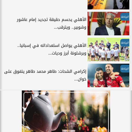
الرياضة
الأهلي يحسم حقيقة تجديد إمام عاشور
وشوبير.. ويترقب...
الرياضة
الأهلي يواصل استعداداته في إسبانيا..
وبرشلونة أبرز وديات...
الرياضة
إكرامي الشحات: طاهر محمد طاهر يتفوق على
خوان...