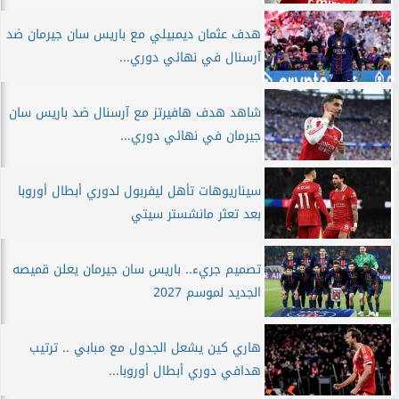
هدف عثمان ديمبيلي مع باريس سان جيرمان ضد
آرسنال في نهائي دوري...
شاهد هدف هافيرتز مع آرسنال ضد باريس سان
جيرمان في نهائي دوري...
سيناريوهات تأهل ليفربول لدوري أبطال أوروبا
بعد تعثر مانشستر سيتي
تصميم جريء.. باريس سان جيرمان يعلن قميصه
الجديد لموسم 2027
هاري كين يشعل الجدول مع مبابي .. ترتيب
هدافي دوري أبطال أوروبا...