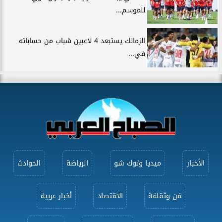
للموسم...
الزمالك يستبعد 4 لاعبين شباب من حساباته
في...
الأخبار
ميديا وتوك شو
الرياضة
الحوادث
فن وثقافة
الاقتصاد
أخبار عربية