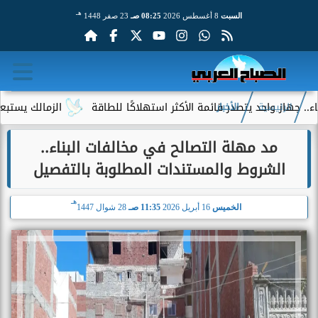
هـ
السبت
8 أغسطس 2026
08:25 صـ
23 صفر 1448
احد يتصدر قائمة الأكثر استهلاكًا للطاقة
الزمالك يستبعد 4 لاعبين شباب من حساباته في الموسم الجديد
الرئيسية
الأخبار
مد مهلة التصالح في مخالفات البناء..
الشروط والمستندات المطلوبة بالتفصيل
هـ
الخميس
16 أبريل 2026
11:35 صـ
28 شوال 1447