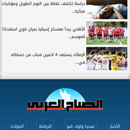
دراسة تكشف علاقة بين النوم الطويل ومؤشرات
مبكرة...
الأهلي يبدأ معسكر إسبانيا بمران قوي استعدادًا
للموسم...
الزمالك يستبعد 4 لاعبين شباب من حساباته
في...
الأخبار
ميديا وتوك شو
الرياضة
الحوادث