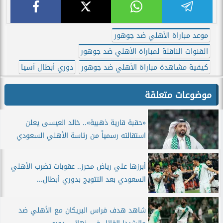
موعد مباراة الأهلي ضد جوهور
القنوات الناقلة لمباراة الأهلي ضد جوهور
كيفية مشاهدة مباراة الأهلي ضد جوهور
دوري أبطال آسيا
موضوعات متعلقة
«حقبة قارية ذهبية».. خالد العيسى يعلن
استقالته رسمياً من رئاسة الأهلي السعودي
أبرزها علي رياض محرز.. عقوبات تضرب الأهلي
السعودي بعد التتويج بدوري أبطال...
شاهد هدف فراس البريكان مع الأهلي ضد