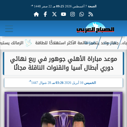
هـ
الجمعة
7 أغسطس 2026
09:25 مـ
22 صفر 1448
 واحد يتصدر قائمة الأكثر استهلاكًا للطاقة
الزمالك يستبعد 4 لاعبين شباب من حساباته في الموسم الجديد
الرئيسية
الرياضة
موعد مباراة الأهلي جوهور في ربع نهائي
دوري أبطال آسيا والقنوات الناقلة مجانًا
هـ
الخميس
16 أبريل 2026
03:26 مـ
28 شوال 1447