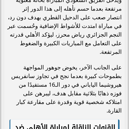
مرتفعة بعدما حسم تأهله إلى هذا الدور إثر
انتصار صعب على الدحيل القطري بهدف دون رد،
في مباراة امتدت للأشواط الإضافية وحُسمت عبر
النجم الجزائري رياض محرز، ليؤكد الأهلي قدرته
على التعامل مع المباريات الكبيرة والضغوط
المرتفعة.
على الجانب الآخر، يخوض جوهور المواجهة
بطموحات كبيرة بعدما نجح في تجاوز سانفريس
هيروشيما الياباني في دور الـ16 مستفيدًا من
فوزه ذهابًا بثلاثية مقابل هدف، ليبرهن على
امتلاكه شخصية قوية وقدرة على مقارعة كبار
القارة.
القنوات الناقلة لمباراة الأهلي ضد