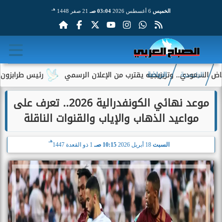
هـ
الخميس
6 أغسطس 2026
03:04 صـ
21 صفر 1448
عودي.. وتريزيجيه يقترب من الإعلان الرسمي
رئيس طرابزون سبور يك
الرئيسية
الرياضة
موعد نهائي الكونفدرالية 2026.. تعرف على
مواعيد الذهاب والإياب والقنوات الناقلة
هـ
السبت
18 أبريل 2026
10:15 صـ
1 ذو القعدة 1447