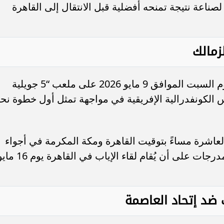
ية 1962” في محاولة لصناعة نتيجة تمنحه أفضلية قبل الانتقال إلى القاهرة
زمالك
تقام مباراة اتحاد العاصمة ضد الزمالك يوم السبت الموافق 9 مايو 2026 على ملعب “5 جويلية
أس الكونفدرالية الإفريقية في مواجهة تمثل أول خطوة نح
لعاشرة مساءً بتوقيت القاهرة ومكة المكرمة في أجواء
ينتظر أن تكون جماهيرية صاخبة داخل المدرجات على أن يُقام لقاء الإياب في القاهرة 
لك ضد إتحاد العاصمة