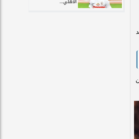
الأهلي...
عد
ن