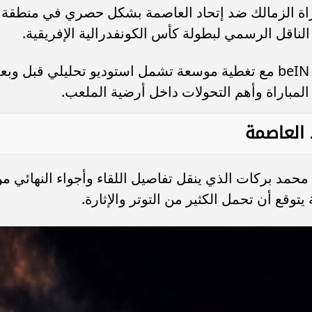
اة الزمالك ضد إتحاد العاصمة بشكل حصري في منطقة
لناقل الرسمي لبطولة كأس الكونفدرالية الإفريقية.
وتعرض المواجهة عبر قناة beIN Sports 3 HD مع تغطية موسعة تشمل استوديو تحليلي قبل وب
المباراة وأهم التحولات داخل أرضية الملعب.
د العاصمة
محمد بركات الذي ينقل تفاصيل اللقاء وأجواء النهائي م
توقع أن تحمل الكثير من التوتر والإثارة.