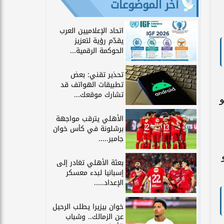
آخر الموضوعات
اتحاد الإعلاميين العرب
يقدّم رؤية لتعزيز
الحوكمة الرقمية...
تحذير تقني: بعض
تطبيقات الهواتف قد
تشارك موقعك...
و
الأهلي يترقب مواجهة
برشلونة في كأس خوان
جامبر.....
يوم 16 مايو
بعثة الأهلي تغادر إلى
إسبانيا لبدء معسكر
الإعداد.....
خوان بيزيرا يطلب الرحيل
عن الزمالك.. وشباب