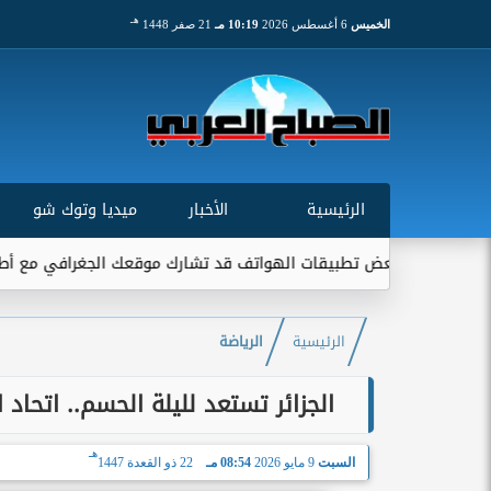
هـ
الخميس
6 أغسطس 2026
10:19 مـ
21 صفر 1448
الرئيسية
الأخبار
ميديا وتوك شو
طبيقات الهواتف قد تشارك موقعك الجغرافي مع أطراف خارجية...
ا
الرئيسية
الرياضة
الجزائر تستعد لليلة الحسم.. اتحا
هـ
السبت
9 مايو 2026
08:54 مـ
22 ذو القعدة 1447