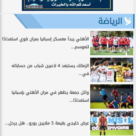
الرياضة
الأهلي يبدأ معسكر إسبانيا بمران قوي استعدادًا
للموسم...
الزمالك يستبعد 4 لاعبين شباب من حساباته
في...
وائل جمعة يظهر في مران الأهلي بإسبانيا
استعدادًا...
عرض خليجي بقيمة 5 ملايين يورو.. هل يرحل...