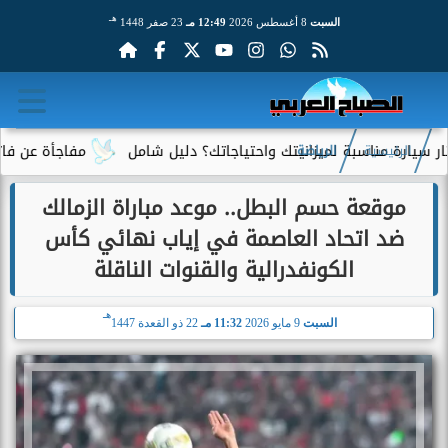
هـ
السبت
8 أغسطس 2026
12:49 مـ
23 صفر 1448
مناسبة لميزانيتك واحتياجاتك؟ دليل شامل
مفاجأة عن فاتورة الكهر
الرئيسية
الرياضة
موقعة حسم البطل.. موعد مباراة الزمالك
ضد اتحاد العاصمة في إياب نهائي كأس
الكونفدرالية والقنوات الناقلة
هـ
السبت
9 مايو 2026
11:32 مـ
22 ذو القعدة 1447