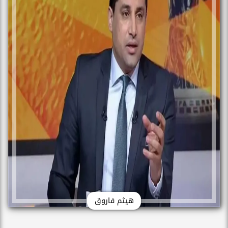
هيثم فاروق