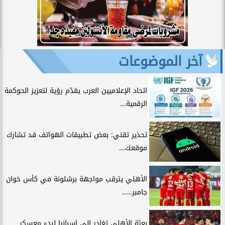
آخر الموضوعات
اتحاد الإعلاميين العرب يقدّم رؤية لتعزيز الحوكمة
الرقمية...
تحذير تقني: بعض تطبيقات الهواتف قد تشارك
موقعك...
الأهلي يترقب مواجهة برشلونة في كأس خوان
جامبر.....
بعثة الأهلي تغادر إلى إسبانيا لبدء معسكر