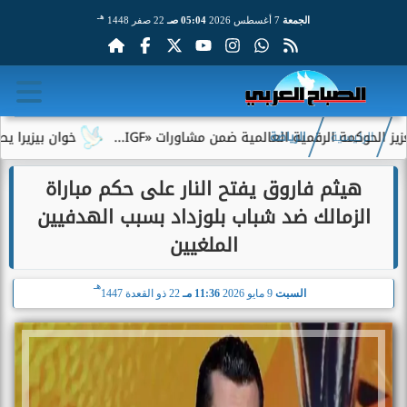
هـ
الجمعة
7 أغسطس 2026
05:04 صـ
22 صفر 1448
ة الرقمية العالمية ضمن مشاورات «IGF...
خوان بيزيرا يطلب الرحي
الرئيسية
الرياضة
هيثم فاروق يفتح النار على حكم مباراة
الزمالك ضد شباب بلوزداد بسبب الهدفيين
الملغيين
هـ
السبت
9 مايو 2026
11:36 مـ
22 ذو القعدة 1447