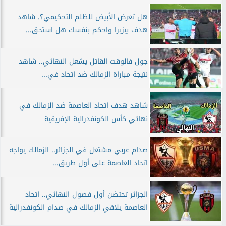
هل تعرض الأبيض للظلم التحكيمي؟. شاهد
هدف بيزيرا واحكم بنفسك هل استحق...
جول فالوقت القاتل يشعل النهائي.. شاهد
نتيجة مباراة الزمالك ضد اتحاد في...
شاهد هدف اتحاد العاصمة ضد الزمالك في
نهائي كأس الكونفدرالية الإفريقية
صدام عربي مشتعل في الجزائر.. الزمالك يواجه
اتحاد العاصمة على أول طريق...
الجزائر تحتضن أول فصول النهائي.. اتحاد
العاصمة يلاقي الزمالك في صدام الكونفدرالية