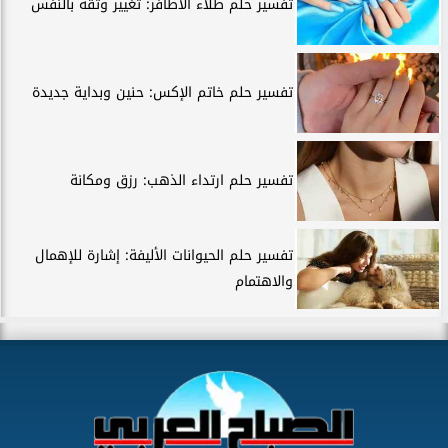
تفسير حلم طلاء الأظافر: تغيير وثقة بالنفس
تفسير حلم خاتم الإكس: حنين وبداية جديدة
تفسير حلم ارتداء الذهب: رزق ومكانة
تفسير حلم الحيوانات الأليفة: إشارة للإهمال
والاهتمام