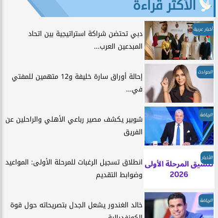
الأكثر قراءة
أخبار عربية
دبي تحتضن شراكة استراتيجية بين اتحاد
المبدعين العرب...
الحوادث
إحالة أوراق سارة خليفة و12 متهمين للمفتي
في...
الرياضة
شوبير يكشف مصير رباعي الأهلي والراحلين عن
الفريق
الأخبار
انطلاق تسجيل الرغبات للمرحلة الأولى: المواعيد
وضوابط التقديم
الرياضة
خالد الغندور يشعل الجدل بتصريحاته حول قوة
الكونفدرالية...