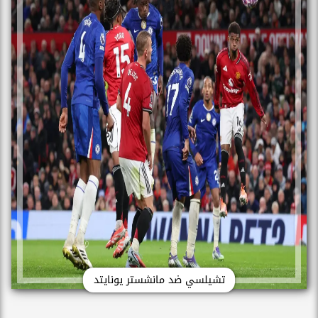
تشيلسي ضد مانشستر يونايتد