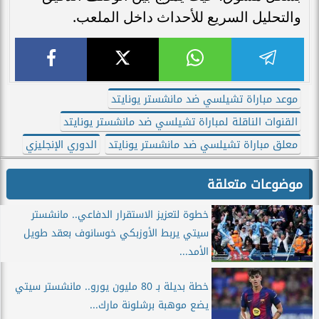
والتحليل السريع للأحداث داخل الملعب.
موعد مباراة تشيلسي ضد مانشستر يونايتد
القنوات الناقلة لمباراة تشيلسي ضد مانشستر يونايتد
معلق مباراة تشيلسي ضد مانشستر يونايتد
الدوري الإنجليزي
موضوعات متعلقة
خطوة لتعزيز الاستقرار الدفاعي.. مانشستر
سيتي يربط الأوزبكي خوسانوف بعقد طويل
الأمد...
خطة بديلة بـ 80 مليون يورو.. مانشستر سيتي
يضع موهبة برشلونة مارك...