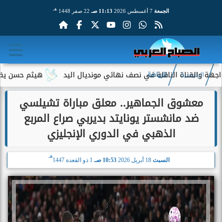
هـ
الجمعة
7 أغسطس 2026
11:13 صـ
22 صفر 1448
ناة الناقلة في نصف نهائي مونديال اليد
هيثم حسن يقترب من الان
الرئيسية
الرياضة
معشوق الجماهير.. معلق مباراة تشيلسي
ضد مانشستر يونايتد بديربي صراع المربع
الذهبي في الدوري الإنجليزي
هـ
السبت
18 أبريل 2026
10:53 صـ
1 ذو القعدة 1447