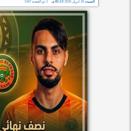
السبت
18 أبريل 2026
01:13 مـ
1 ذو القعدة 1447