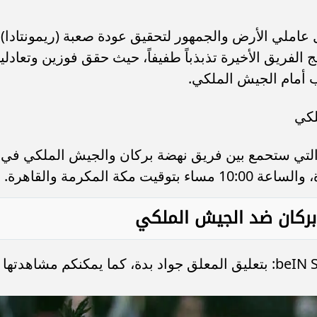
عاملي الأرض والجمهور لتحقيق عودة صعبة (ريمونتادا)
ج الفريق الأخيرة تذبذباً طفيفاً، حيث حقق فوزين وتعادلي
ب أمام الجيش الملكي.
لكي
ة التي ستحمع بين فريق نهضة بركان والجيش الملكي في
ة بركان ضد الجيش الملكي
ستكون المباراة منقولة عبر beIN Sports HD 2: بتعليق المعلق جواد بدة، كما يمكنكم مشاهدتها