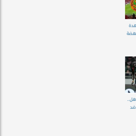
هدة
نهضة
هل..
ضد