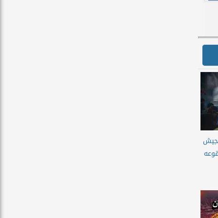
لجيش
قوعه