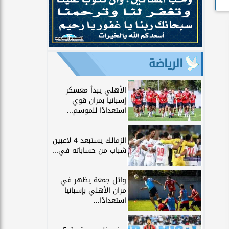
الرياضة
الأهلي يبدأ معسكر
إسبانيا بمران قوي
استعدادًا للموسم...
الزمالك يستبعد 4 لاعبين
شباب من حساباته في...
وائل جمعة يظهر في
مران الأهلي بإسبانيا
استعدادًا...