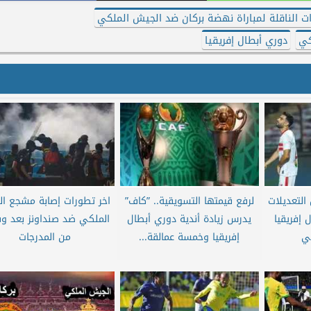
ات الناقلة لمباراة نهضة بركان ضد الجيش الملكي
كي
دوري أبطال إفريقيا
لتعديلات
لرفع قيمتها التسويقية.. ”كاف”
اخر تطورات إصابة مشجع ا
 إفريقيا
يدرس زيادة أندية دوري أبطال
الملكي ضد صنداونز بعد و
ي
إفريقيا وخمسة عمالقة...
من المدرجات