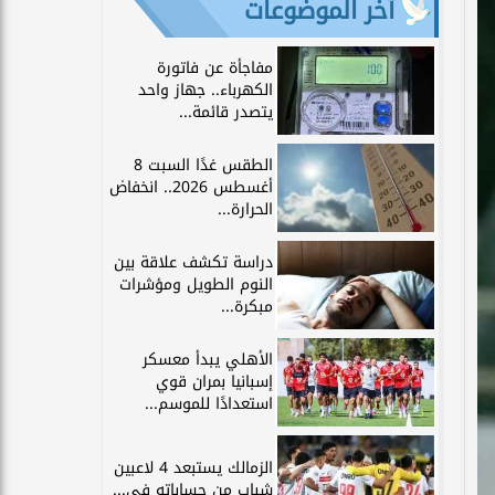
آخر الموضوعات
مفاجأة عن فاتورة
الكهرباء.. جهاز واحد
يتصدر قائمة...
الطقس غدًا السبت 8
أغسطس 2026.. انخفاض
الحرارة...
دراسة تكشف علاقة بين
النوم الطويل ومؤشرات
مبكرة...
الأهلي يبدأ معسكر
إسبانيا بمران قوي
استعدادًا للموسم...
الزمالك يستبعد 4 لاعبين
شباب من حساباته في...