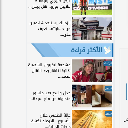
عرض خليجي بقيمة 5
ملايين يورو.. هل يرحل...
الزمالك يستبعد 4 لاعبين
من حساباته.. تعرف
على...
الأكثر قراءة
الرياضة
مشجعة ليفربول الشهيرة
هانيفا تنهار بعد انتقال
محمد...
الأخبار
جدل واسع بعد منشور
متداولة عن منع سيدة...
الأخبار
حالة الطقس خلال
ي آخر
الأسبوع.. الأرصاد تكشف
درجات الحرارة...