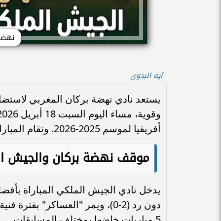
نهضة
آيه البدوى
يستعد نادي نهضة بركان المغربي لاستضا
أفريقيا لموسم 2025-2026. وتقام المباراة على أرضية «الملعب البلدي لبركان».
موقف نهضة بركان والجيش الم
يدخل نادي الجيش الملكي المباراة بأفضل
5 مباريات خاضها بمختلف المسابقات.