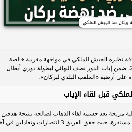
 بركان ضد الجيش الملكي
فة نظيره الجيش الملكي في مواجهة مغربية خالصة
وقوية، مساء اليوم السبت 18 أبريل 2026، ضمن إياب الدور نصف النهائي لبطولة دوري أبطال
لكي قبل لقاء الإياب
ية مريحة بعد حسمه لقاء الذهاب لصالحه بنتيجة هدفين
دون رد (2-0)، ويمر "العساكر" بفترة فنية مستقرة، حيث حقق الفريق 3 انتصارات وتعادلين ف