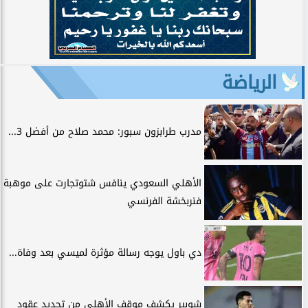
الرياضة
مدرب طرابزون سبور: محمد صلاح من أفضل 3...
الأهلي السعودي ينافس شتوتجارت على موهبة
فنربخشة الفرنسي
دي باول يوجه رسالة مؤثرة لميسي بعد وفاة...
شوبير يكشف موقف الأهلي من تجديد عقود