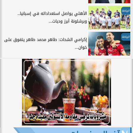
الرياضة
الأهلي يواصل استعداداته في إسبانيا..
وبرشلونة أبرز وديات...
الرياضة
إكرامي الشحات: طاهر محمد طاهر يتفوق على
خوان...