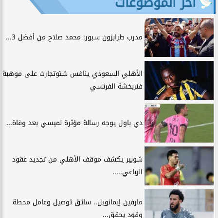
آخر الموضوعات
مدرب طرابزون سبور: محمد صلاح من أفضل 3...
الأهلي السعودي ينافس شتوتجارت على موهبة
فنربخشة الفرنسي
دي باول يوجه رسالة مؤثرة لميسي بعد وفاة...
شوبير يكشف موقف الأهلي من تجديد عقود
الرباعي.....
مارفين إيمانويل.. سائق توصيل وعامل محطة
وقود يحقق...