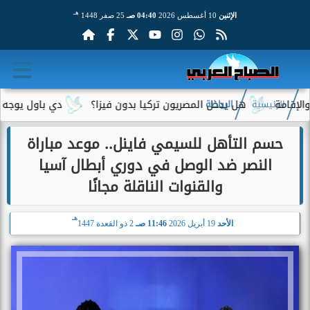
هـ
الإثنين
10 أغسطس 2026
04:40 صـ
25 صفر 1448
هل يدخل المصريون تركيا بدون فيزا؟
دي باول يوجه رسالة مؤثر
الرئيسية
الرياضة
حسم التأهل للسيمي فاينل.. موعد مباراة
النصر ضد الوصل في دوري أبطال آسيا
والقنوات الناقلة مجانًا
هـ
الأحد
19 أبريل 2026
11:46 صـ
2 ذو القعدة 1447