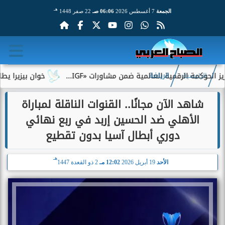
هـ
الجمعة
7 أغسطس 2026
06:06 صـ
22 صفر 1448
الرقمية العالمية ضمن مشاورات «IGF...
خوان بيزيرا يطلب الرحيل 
الرئيسية
الرياضة
شاهد الآن مجانًا.. القنوات الناقلة لمباراة
الأهلي ضد الحسين إربد في ربع نهائي
دوري أبطال آسيا بدون تقطيع
هـ
الأحد
19 أبريل 2026
12:02 مـ
2 ذو القعدة 1447