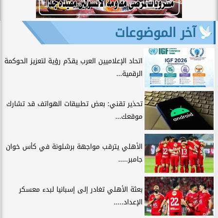
آخر الموضوعات
اتحاد الإعلاميين العرب يقدّم رؤية لتعزيز الحوكمة
الرقمية...
تحذير تقني: بعض تطبيقات الهواتف قد تشارك
موقعك...
الأهلي يترقب مواجهة برشلونة في كأس خوان
جامبر.....
بعثة الأهلي تغادر إلى إسبانيا لبدء معسكر
الإعداد.....