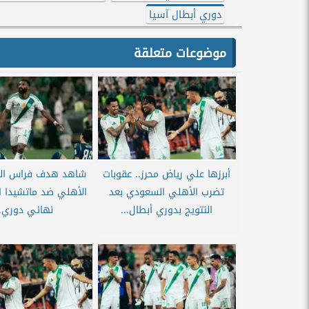
دوري أبطال آسيا
موضوعات متعلقة
أبرزها علي رياض محرز.. عقوبات
شاهد هدف فراس البر
تضرب الأهلي السعودي بعد
الأهلي ضد ماتشيدا ا
التتويج بدوري أبطال...
نهائي دوري..