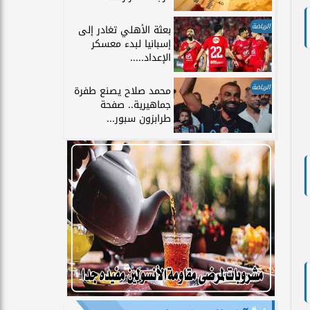
الرياضة
بعثة الأهلي تغادر إلى
إسبانيا لبدء معسكر
الإعداد.....
الرياضة
محمد صلاح يصنع طفرة
جماهيرية.. صفحة
طرابزون سبور...