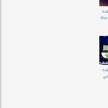
هدة
جانا
هدة
في