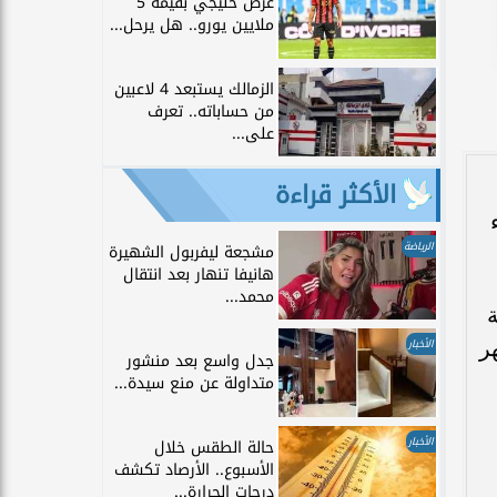
عرض خليجي بقيمة 5
ملايين يورو.. هل يرحل...
الزمالك يستبعد 4 لاعبين
من حساباته.. تعرف
على...
الأكثر قراءة
اء
الرياضة
مشجعة ليفربول الشهيرة
هانيفا تنهار بعد انتقال
محمد...
ة
ر
الأخبار
جدل واسع بعد منشور
متداولة عن منع سيدة...
الأخبار
حالة الطقس خلال
الأسبوع.. الأرصاد تكشف
درجات الحرارة...