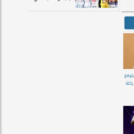
يتوقع
ركلة