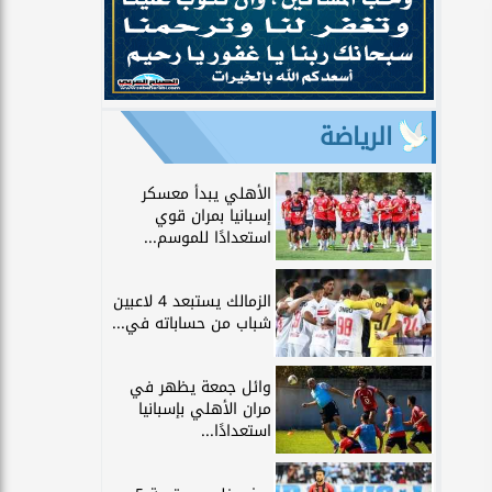
الرياضة
الأهلي يبدأ معسكر
إسبانيا بمران قوي
استعدادًا للموسم...
الزمالك يستبعد 4 لاعبين
شباب من حساباته في...
وائل جمعة يظهر في
مران الأهلي بإسبانيا
استعدادًا...