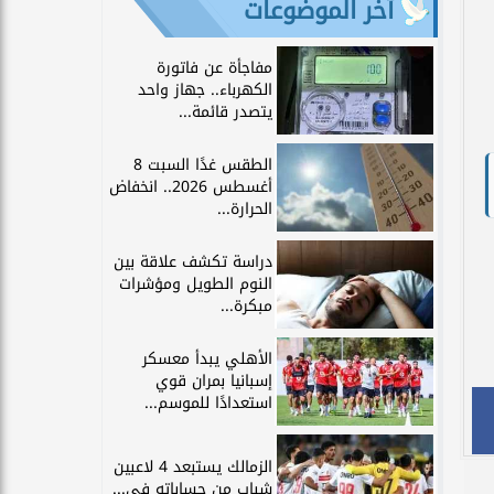
آخر الموضوعات
مفاجأة عن فاتورة
الكهرباء.. جهاز واحد
يتصدر قائمة...
الطقس غدًا السبت 8
أغسطس 2026.. انخفاض
الحرارة...
دراسة تكشف علاقة بين
النوم الطويل ومؤشرات
مبكرة...
الأهلي يبدأ معسكر
إسبانيا بمران قوي
استعدادًا للموسم...
الزمالك يستبعد 4 لاعبين
شباب من حساباته في...