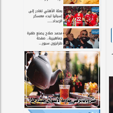
الرياضة
بعثة الأهلي تغادر إلى
إسبانيا لبدء معسكر
الإعداد.....
الرياضة
محمد صلاح يصنع طفرة
جماهيرية.. صفحة
طرابزون سبور...