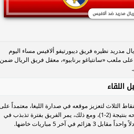
يال مدريد ضد ألافيس
يال مدريد نظيره فريق ديبورتيفو ألافيس مساء اليوم
 في لقاء هام يُقام على ملعب «سانتياغو برنابيو»، معقل فريق الريال ضمن
 اللقاء
قاط الثلاث لتعزيز موقعه في صدارة الليغا، معتمداً على
تفوقه في لقاء الذهاب الذي حسمه لصالحه بنتيجة (2-1)، ومع ذلك، يمر الفريق بفترة تذبذب في
م في آخر 5 مباريات خاضها.