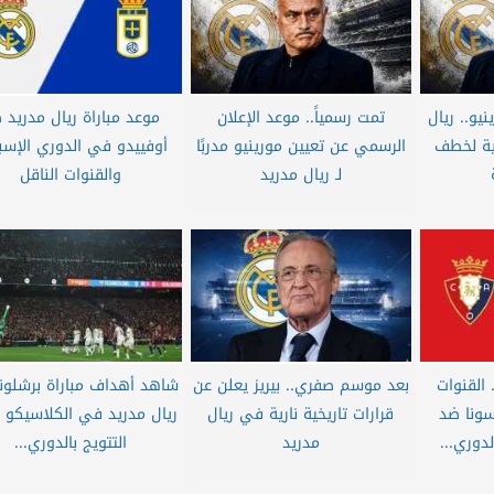
يو.. ريال
تمت رسمياً.. موعد الإعلان
موعد مباراة ريال مدريد 
ية لخطف
الرسمي عن تعيين مورينيو مدربًا
أوفييدو في الدوري الإسب
لـ ريال مدريد
والقنوات الناقل
القنوات
بعد موسم صفري.. بيريز يعلن عن
شاهد أهداف مباراة برشلون
اسونا ضد
قرارات تاريخية نارية في ريال
ريال مدريد في الكلاسيكو ب
دوري...
مدريد
التتويج بالدوري...