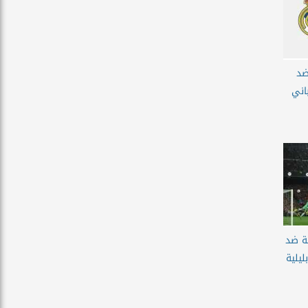
ضد
اني
ة ضد
ليلية