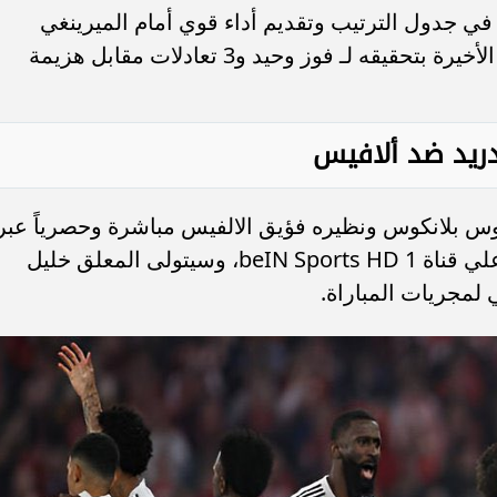
ي جدول الترتيب وتقديم أداء قوي أمام الميرينغي
ممتلكاً سجلاً مشابهاً في لقاءاته الخمسة الأخيرة بتحقيقه لـ فوز وحيد و3 تعادلات مقابل هزيمة
 مدريد ضد ألافيس
للوس بلانكوس ونظيره فؤيق الالفيس مباشرة وحصرياً عبر
شبكة قنوات بي إن سبورتس وبالتحديد علي قناة beIN Sports HD 1، وسيتولى المعلق خليل
لمجريات المباراة.