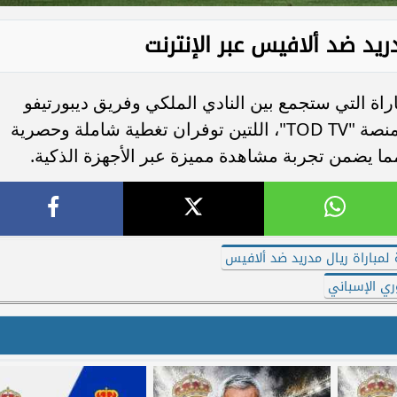
يد ضد ألافيس عبر الإنترنت
اراة التي ستجمع بين النادي الملكي وفريق ديبورتيفو
ألافيس عبر تطبيق "beIN Connect" أو منصة "TOD TV"، اللتين توفران تغطية شاملة وحصرية
مما يضمن تجربة مشاهدة مميزة عبر الأجهزة الذكية.
ة لمباراة ريال مدريد ضد ألافيس
ري الإسباني