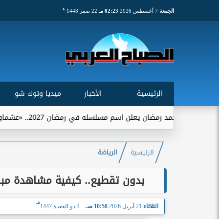
هـ
الجمعة
7 أغسطس 2026
02:23 مـ
22 صفر 1448
الرئيسية
الأخبار
ميديا وتوك شو
مضان يعلن اسم مسلسله في رمضان 2027.. «عشماوي» يجمعه ببيتر ميمي
الرئيسية
الرياضة
بدون تقطيع.. كيفية مشاهدة مبار
هـ
الثلاثاء
21 أبريل 2026
10:58 صـ
4 ذو القعدة 1447