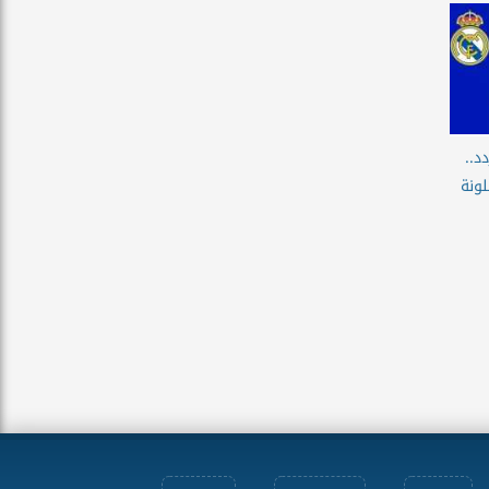
د..
لونة