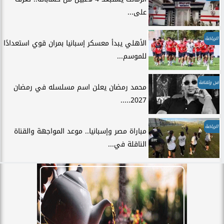
على...
الرياضة
الأهلي يبدأ معسكر إسبانيا بمران قوي استعدادًا
للموسم...
فن وثقافة
محمد رمضان يعلن اسم مسلسله في رمضان
2027.....
الرياضة
مباراة مصر وإسبانيا.. موعد المواجهة والقناة
الناقلة في...