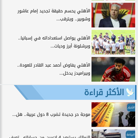
الأهلي يحسم حقيقة تجديد إمام عاشور
وشوبير.. ويترقب...
الأهلي يواصل استعداداته في إسبانيا..
وبرشلونة أبرز وديات...
الأهلي يفاوض أحمد عبد القادر للعودة..
وبيراميدز يدخل...
الأكثر قراءة
الأخبار
موجة حر جديدة تضرب 8 دول عربية.. هل...
الرياضة
الزمالك يستبعد 4 لاعبين من حساباته.. تعرف