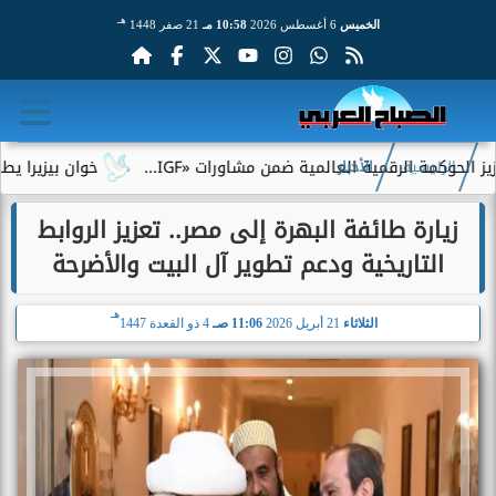
هـ
الخميس
6 أغسطس 2026
10:58 مـ
21 صفر 1448
ة الرقمية العالمية ضمن مشاورات «IGF...
خوان بيزيرا يطلب الرحي
الرئيسية
الأخبار
زيارة طائفة البهرة إلى مصر.. تعزيز الروابط
التاريخية ودعم تطوير آل البيت والأضرحة
هـ
الثلاثاء
21 أبريل 2026
11:06 صـ
4 ذو القعدة 1447