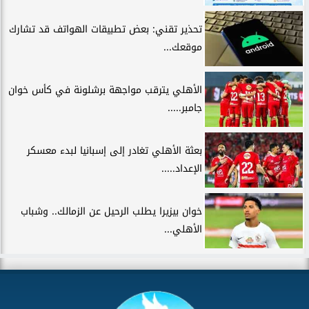
تحذير تقني: بعض تطبيقات الهواتف قد تشارك
موقعك...
الأهلي يترقب مواجهة برشلونة في كأس خوان
جامبر.....
بعثة الأهلي تغادر إلى إسبانيا لبدء معسكر
الإعداد.....
خوان بيزيرا يطلب الرحيل عن الزمالك.. وشباب
الأهلي...