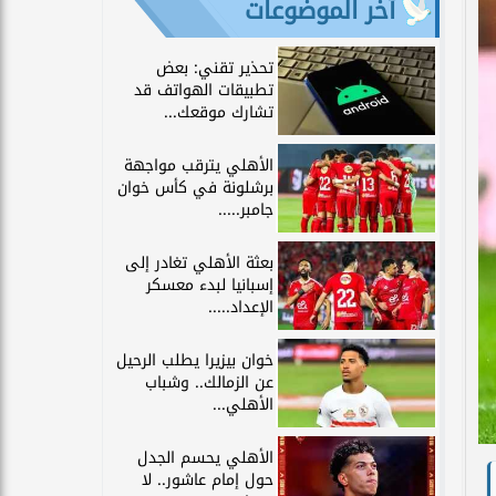
آخر الموضوعات
تحذير تقني: بعض
تطبيقات الهواتف قد
تشارك موقعك...
الأهلي يترقب مواجهة
برشلونة في كأس خوان
جامبر.....
بعثة الأهلي تغادر إلى
إسبانيا لبدء معسكر
الإعداد.....
خوان بيزيرا يطلب الرحيل
عن الزمالك.. وشباب
الأهلي...
الأهلي يحسم الجدل
حول إمام عاشور.. لا