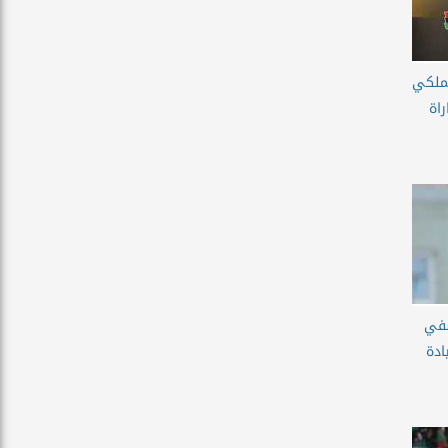
لملكي
اة
سفي
دة