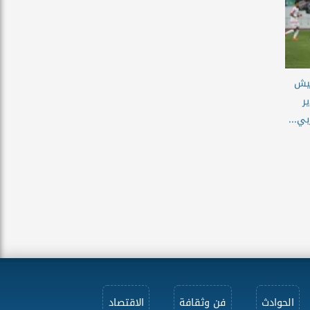
جيش
ر
ي...
الحوادث
فن وثقافة
الاقتصاد