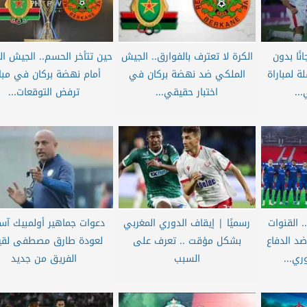
نًا بدون
الكرة لا تعترف بالفوارق.. الجيش
حين تتأخر الحسم.. الجيش ا
ة لمباراة
الملكي ضد نهضة بركان في
أمام نهضة بركان في مبار
..
اختبار حقيقي...
ترفض التوقعات...
 القنوات
رسميًا | إيقاف الدوري المغربي
دعوات جماهير أولمبيك آ
 ضد الدفاع
بشكل مؤقت .. تعرف على
لعودة طارق مصطفى لقيا
ري...
السبب
الفريق من جديد