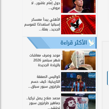
حول إمام عاشور.. لا
عروض...
الأهلي يبدأ معسكر
إسبانيا استعدادًا للموسم
الجديد.. بعثة...
الأكثر قراءة
الأخبار
موعد وصرف معاشات
شهر سبتمبر 2026
بالزيادة الجديدة
الرياضة
كواليس الصفقة
التاريخية: كيف حسم
طرابزون سبور سباق...
الرياضة
محمد صلاح يصل تركيا..
جماهير طرابزون سبور
تحتشد...