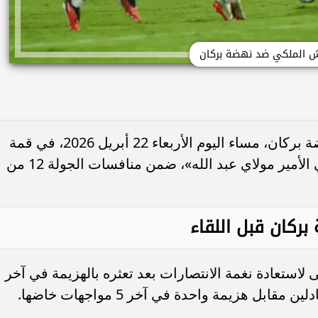
ش الملكي ضد نهضة بركان
يستضيف نادي الجيش الملكي نظيره نهضة بركان، مساء اليوم الأربعاء 22 أبريل 2026، في قمة
كروية تقام على أرضية «المجمع الرياضي الأمير مولاي عبد الله»، ضمن منافسات الجولة 12 من
كان قبل اللقاء
استعادة نغمة الانتصارات بعد تعثره بالهزيمة في آخر
بل هزيمة واحدة في آخر 5 مواجهات خاضها.