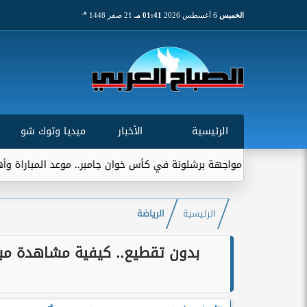
هـ
الخميس
6 أغسطس 2026
01:41 مـ
21 صفر 1448
الرئيسية
الأخبار
ميديا وتوك شو
جهة برشلونة في كأس خوان جامبر.. موعد المباراة وأهميتها التاريخية
الرئيسية
الرياضة
بدون تقطيع.. كيفية مشاهدة مب
هـ