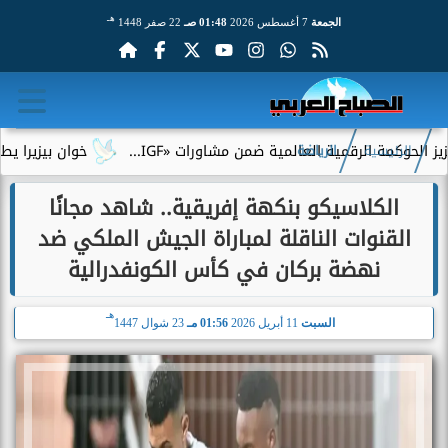
هـ
الجمعة
7 أغسطس 2026
01:48 صـ
22 صفر 1448
قمية العالمية ضمن مشاورات «IGF...
خوان بيزيرا يطلب الرحيل عن 
الرئيسية
الرياضة
الكلاسيكو بنكهة إفريقية.. شاهد مجانًا
القنوات الناقلة لمباراة الجيش الملكي ضد
نهضة بركان في كأس الكونفدرالية
هـ
السبت
11 أبريل 2026
01:56 مـ
23 شوال 1447