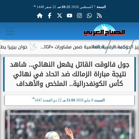
هـ
الجمعة
7 أغسطس 2026
08:35 صـ
22 صفر 1448
 الرقمية العالمية ضمن مشاورات «IGF...
خوان بيزيرا يطلب الرحيل
الرئيسية
الرياضة
جول فالوقت القاتل يشعل النهائي.. شاهد
نتيجة مباراة الزمالك ضد اتحاد في نهائي
كأس الكونفدرالية.. الملخص والأهداف
هـ
السبت
9 مايو 2026
11:04 مـ
22 ذو القعدة 1447