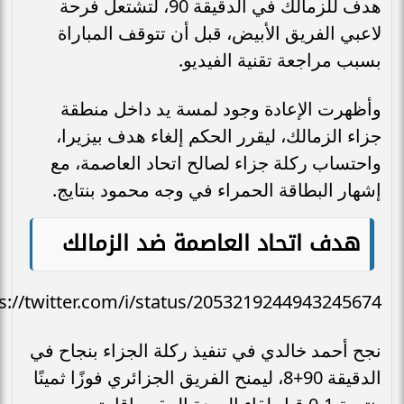
هدف للزمالك في الدقيقة 90، لتشتعل فرحة
لاعبي الفريق الأبيض، قبل أن تتوقف المباراة
بسبب مراجعة تقنية الفيديو.
وأظهرت الإعادة وجود لمسة يد داخل منطقة
جزاء الزمالك، ليقرر الحكم إلغاء هدف بيزيرا،
واحتساب ركلة جزاء لصالح اتحاد العاصمة، مع
إشهار البطاقة الحمراء في وجه محمود بنتايج.
هدف اتحاد العاصمة ضد الزمالك
s://twitter.com/i/status/2053219244943245674
نجح أحمد خالدي في تنفيذ ركلة الجزاء بنجاح في
الدقيقة 90+8، ليمنح الفريق الجزائري فوزًا ثمينًا