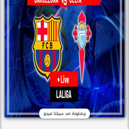
برشلونة ضد سيلتا فيجو