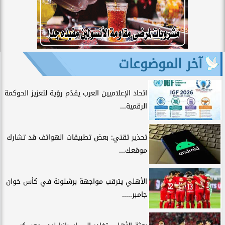
آخر الموضوعات
اتحاد الإعلاميين العرب يقدّم رؤية لتعزيز الحوكمة
الرقمية...
تحذير تقني: بعض تطبيقات الهواتف قد تشارك
موقعك...
الأهلي يترقب مواجهة برشلونة في كأس خوان
جامبر.....