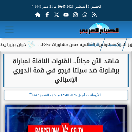
هـ
الخميس
6 أغسطس 2026
10:45 مـ
21 صفر 1448
الرقمية العالمية ضمن مشاورات «IGF...
خوان بيزيرا يطلب الرحيل 
الرئيسية
الرياضة
شاهد الآن مجاناً.. القنوات الناقلة لمباراة
برشلونة ضد سيلتا فيجو في قمة الدوري
الإسباني
هـ
الأربعاء
22 أبريل 2026
12:40 مـ
5 ذو القعدة 1447