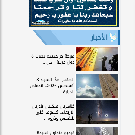
الأخبار
موجة حر جديدة تضرب 8
دول عربية.. هل...
الطقس غدًا السبت 8
أغسطس 2026.. انخفاض
الحرارة...
ظاهرتان فلكيتان نادرتان
الأربعاء.. كسوف كلي
للشمس وذروة...
فيديو متداول لسيدة