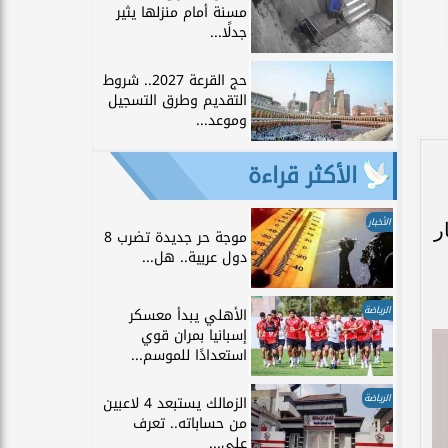
مسنة أمام منزلها يثير
جدلًا...
حج القرعة 2027.. شروط
التقديم وطرق التسجيل
وموعد...
الأكثر قراءة
الأخبار
ر
موجة حر جديدة تضرب 8
دول عربية.. هل...
الرياضة
الأهلي يبدأ معسكر
إسبانيا بمران قوي
استعدادًا للموسم...
الرياضة
الزمالك يستبعد 4 لاعبين
من حساباته.. تعرف
على...