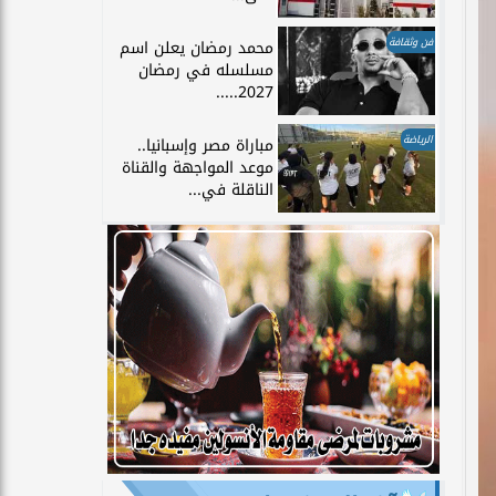
فن وثقافة
محمد رمضان يعلن اسم
مسلسله في رمضان
2027.....
الرياضة
مباراة مصر وإسبانيا..
موعد المواجهة والقناة
الناقلة في...