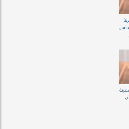
ية
سلاسل
مصرية
تب