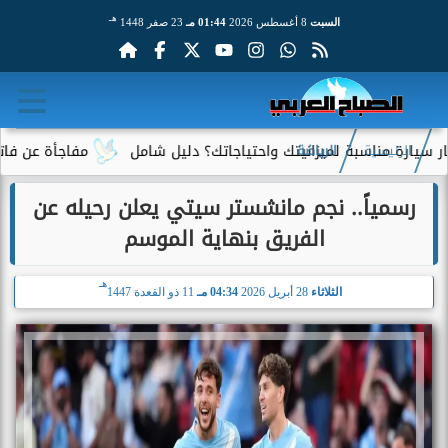
هـ
السبت
8 أغسطس 2026
01:44 مـ
23 صفر 1448
اسبة لميزانيتك واحتياجاتك؟ دليل شامل
مفاجأة عن فاتورة الكهربا
الرئيسية
الرياضة
رسمياً.. نجم مانشستر سيتي يعلن رحيله عن
الفريق بنهاية الموسم
هـ
الثلاثاء
28 أبريل 2026
04:34 مـ
11 ذو القعدة 1447