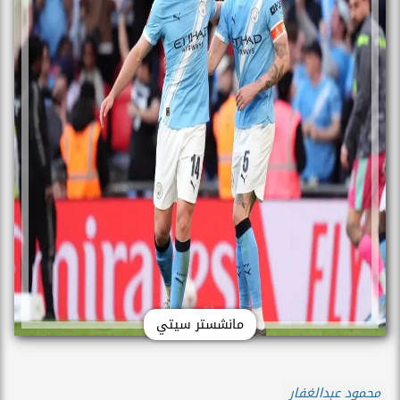
مانشستر سيتي
محمود عبدالغفار