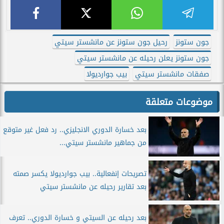
جون ستونز
رحيل جون ستونز عن مانشستر سيتي
جون ستونز يعلن رحيله عن مانشستر سيتي
صفقات مانشستر سيتي
بيب جوارديولا
موضوعات متعلقة
بعد خسارة الدوري الانجليزي.. رد فعل غير متوقع
من جماهير مانشستر سيتي...
تصريحات إنفعالية.. بيب جوارديولا يكسر صمته
بعد تقارير رحيله عن مانشستر سيتي
بعد رحيله عن السيتي و خسارة الدوري.. تعرف