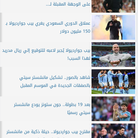
على الوجهة المقبلة لـ...
عملاق الدوري السعودي يغري بيب جوارديولا بـ
150 مليون دولار
بيب جوارديولا يُجبر لاعبه للتوقيع إلي ريال مدريد
لهذا السبب!
شاهد بالصور.. تشكيل مانشستر سيتي
بالصفقات الجديدة في الموسم المقبل
بعد 19 بطولة.. جون ستونز يودع مانشستر
سيتي رسميًا
مقترح بيب جوارديولا.. حيلة ذكية من مانشستر