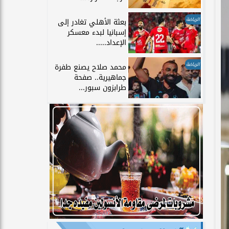
الرياضة
بعثة الأهلي تغادر إلى
إسبانيا لبدء معسكر
الإعداد.....
الرياضة
محمد صلاح يصنع طفرة
جماهيرية.. صفحة
طرابزون سبور...