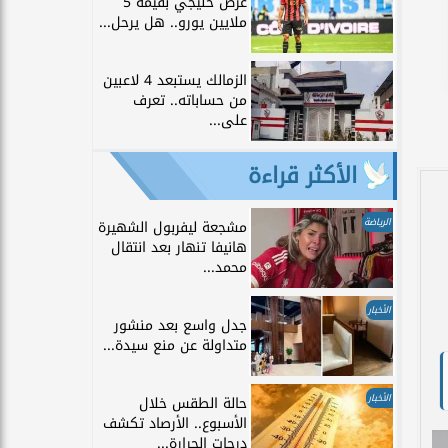
عرض خليجي بقيمة 5
ملايين يورو.. هل يرحل...
الزمالك يستبعد 4 لاعبين
من حساباته.. تعرف
على...
الأكثر قراءة
الرياضة
مشجعة ليفربول الشهيرة
هانيفا تنهار بعد انتقال
محمد...
الأخبار
جدل واسع بعد منشور
متداولة عن منع سيدة...
الأخبار
حالة الطقس خلال
الأسبوع.. الأرصاد تكشف
درجات الحرارة...