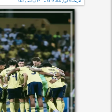
الأربعاء
29 أبريل 2026
10:32 صـ
12 ذو القعدة 1447