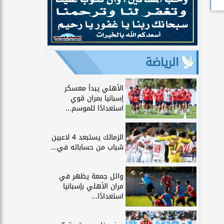
الرياضة
الأهلي يبدأ معسكر
إسبانيا بمران قوي
استعدادًا للموسم...
الزمالك يستبعد 4 لاعبين
شباب من حساباته في...
وائل جمعة يظهر في
مران الأهلي بإسبانيا
استعدادًا...