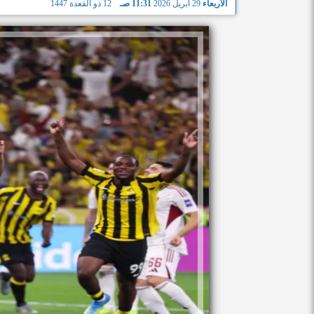
الأربعاء
29 أبريل 2026
11:31 صـ
12 ذو القعدة 1447