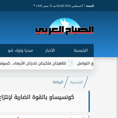
هـ
الجمعة
7 أغسطس 2026
12:23 مـ
22 صفر 1448
الرئيسية
الأخبار
ميديا وتوك شو
ل
ظاهرتان فلكيتان نادرتان الأربعاء.. كسوف كلي للشمس وذروة 
الرئيسية
الرياضة
كونسيساو بالقوة الضاربة لإنتزا
هـ