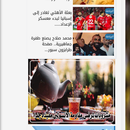
الرياضة
بعثة الأهلي تغادر إلى
إسبانيا لبدء معسكر
الإعداد.....
الرياضة
محمد صلاح يصنع طفرة
جماهيرية.. صفحة
طرابزون سبور...