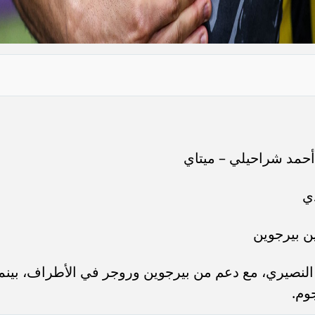
حمد شراحيلي – ميتاي
دي
ن بيرجوين
ة النصيري، مع دعم من بيرجوين وروجر في الأطراف، بينم
جوم.