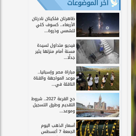
آخر الموضوعات
ظاهرتان فلكيتان نادرتان
الأربعاء.. كسوف كلي
للشمس وذروة...
فيديو متداول لسيدة
مسنة أمام منزلها يثير
جدلًا...
مباراة مصر وإسبانيا..
موعد المواجهة والقناة
الناقلة في...
حج القرعة 2027.. شروط
التقديم وطرق التسجيل
وموعد...
أسعار الذهب اليوم
الجمعة 7 أغسطس