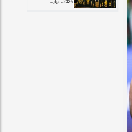
2026.. عيار...