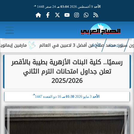
هـ
الأحد
9 أغسطس 2026
03:04 مـ
24 صفر 1448
ح من أفضل 3 لاعبين في العالم
مارفين إيمانويل.. سائق
الرئيسية
الأخبار
رسميًا.. كلية البنات الأزهرية بطيبة بالأقصر
تعلن جداول امتحانات الترم الثاني
2025/2026
هـ
الأحد
3 مايو 2026
01:30 مـ
16 ذو القعدة 1447