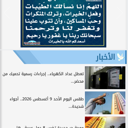
الأخبار
تعطل عداد الكهرباء.. إجراءات رسمية تحميك من
محضر...
طقس اليوم الأحد 9 أغسطس 2026.. أجواء
شديدة...
موجة حر جديدة تضرب 8 دول عربية.. هل...