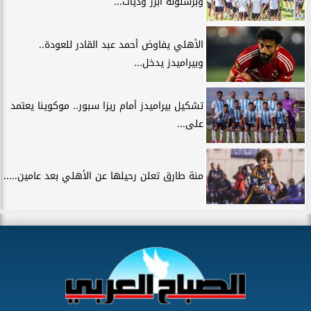
وبرشلونة أبرز وديات...
الأهلي يفاوض أحمد عبد القادر للعودة..
وبيراميدز يدخل...
تشكيل بيراميدز أمام ريزا سبور.. موكوينا يعتمد
على...
منة طارق تعلن رحيلها عن الأهلي بعد عامين.....