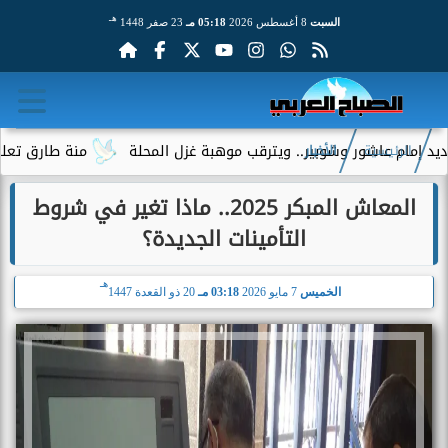
هـ
السبت
8 أغسطس 2026
05:18 مـ
23 صفر 1448
اشور وشوبير.. ويترقب موهبة غزل المحلة
منة طارق تعلن رحيلها ع
الرئيسية
الأخبار
المعاش المبكر 2025.. ماذا تغير في شروط
التأمينات الجديدة؟
هـ
الخميس
7 مايو 2026
03:18 مـ
20 ذو القعدة 1447