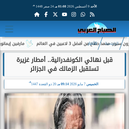
هـ
الأحد
9 أغسطس 2026
01:08 مـ
24 صفر 1448
ح من أفضل 3 لاعبين في العالم
مارفين إيمانويل.. سائق
الرئيسية
الأخبار
قبل نهائي الكونفدرالية.. أمطار غزيرة
تستقبل الزمالك في الجزائر
هـ
الخميس
7 مايو 2026
09:14 مـ
20 ذو القعدة 1447