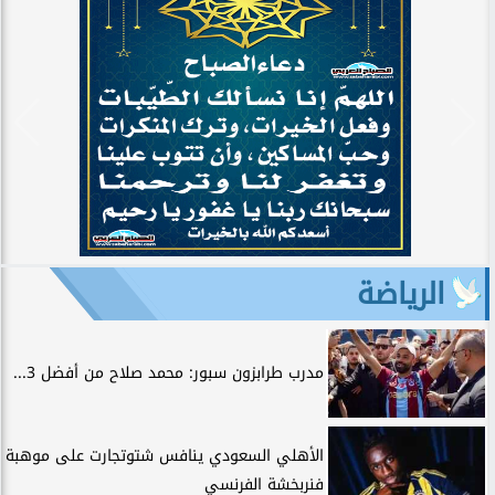
الرياضة
مدرب طرابزون سبور: محمد صلاح من أفضل 3...
الأهلي السعودي ينافس شتوتجارت على موهبة
فنربخشة الفرنسي