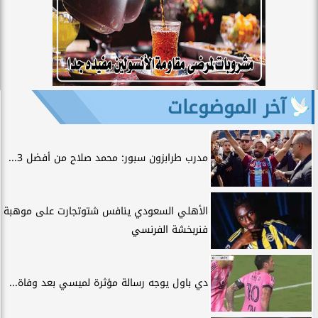
آخر الموضوعات
مدرب طرابزون سبور: محمد صلاح من أفضل 3...
الأهلي السعودي ينافس شتوتجارت على موهبة
فنربخشة الفرنسي
دي باول يوجه رسالة مؤثرة لميسي بعد وفاة...