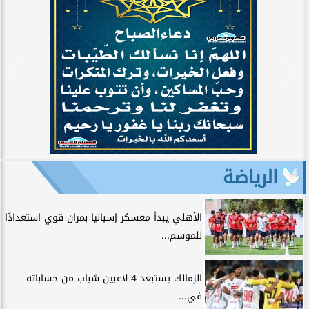
الرياضة
الأهلي يبدأ معسكر إسبانيا بمران قوي استعدادًا
للموسم...
الزمالك يستبعد 4 لاعبين شباب من حساباته
في...