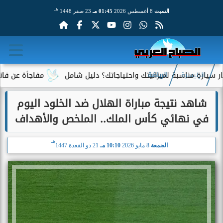
هـ
السبت
8 أغسطس 2026
01:45 مـ
23 صفر 1448
سبة لميزانيتك واحتياجاتك؟ دليل شامل
مفاجأة عن فاتورة الكهرباء
الرئيسية
الرياضة
شاهد نتيجة مباراة الهلال ضد الخلود اليوم
في نهائي كأس الملك.. الملخص والأهداف
هـ
الجمعة
8 مايو 2026
10:10 مـ
21 ذو القعدة 1447