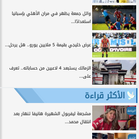
وائل جمعة يظهر في مران الأهلي بإسبانيا
استعدادًا...
عرض خليجي بقيمة 5 ملايين يورو.. هل يرحل...
الزمالك يستبعد 4 لاعبين من حساباته.. تعرف
على...
الأكثر قراءة
الرياضة
مشجعة ليفربول الشهيرة هانيفا تنهار بعد
انتقال محمد...
الأخبار