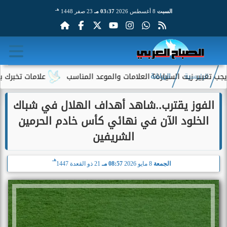
هـ
السبت
8 أغسطس 2026
03:37 مـ
23 صفر 1448
يت السيارة؟ العلامات والموعد المناسب
علامات تخبرك بأن سيارتك ت
الرئيسية
الرياضة
الفوز يقترب..شاهد أهداف الهلال في شباك
الخلود الآن في نهائي كأس خادم الحرمين
الشريفين
هـ
الجمعة
8 مايو 2026
08:57 مـ
21 ذو القعدة 1447