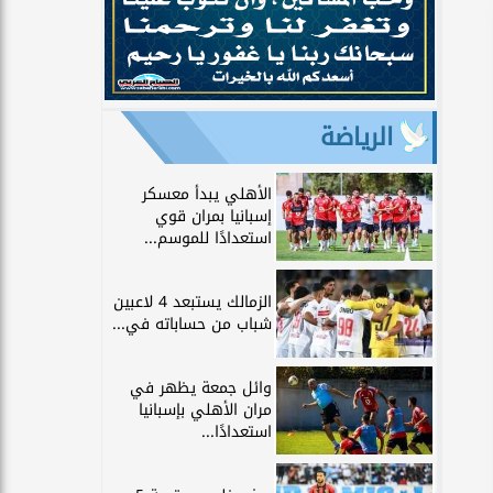
الرياضة
الأهلي يبدأ معسكر
إسبانيا بمران قوي
استعدادًا للموسم...
الزمالك يستبعد 4 لاعبين
شباب من حساباته في...
وائل جمعة يظهر في
مران الأهلي بإسبانيا
استعدادًا...