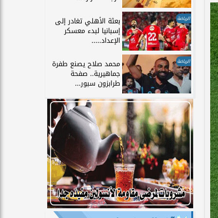
الرياضة
بعثة الأهلي تغادر إلى
إسبانيا لبدء معسكر
الإعداد.....
الرياضة
محمد صلاح يصنع طفرة
جماهيرية.. صفحة
طرابزون سبور...