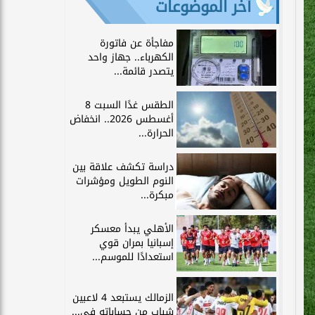
آخر الموضوعات
مفاجأة عن فاتورة
الكهرباء.. جهاز واحد
يتصدر قائمة...
الطقس غدًا السبت 8
أغسطس 2026.. انخفاض
الحرارة...
دراسة تكشف علاقة بين
النوم الطويل ومؤشرات
مبكرة...
الأهلي يبدأ معسكر
إسبانيا بمران قوي
استعدادًا للموسم...
الزمالك يستبعد 4 لاعبين
شباب من حساباته في...