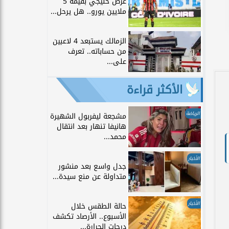
عرض خليجي بقيمة 5
ملايين يورو.. هل يرحل...
الزمالك يستبعد 4 لاعبين
من حساباته.. تعرف
على...
الأكثر قراءة
الرياضة
مشجعة ليفربول الشهيرة
هانيفا تنهار بعد انتقال
محمد...
الأخبار
جدل واسع بعد منشور
متداولة عن منع سيدة...
الأخبار
حالة الطقس خلال
الأسبوع.. الأرصاد تكشف
درجات الحرارة...