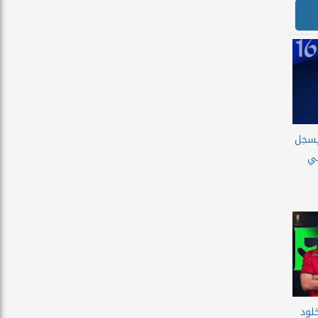
يسجل
في
لود