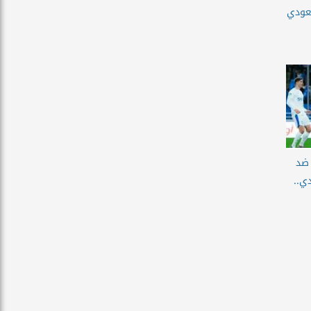
عودي
 ضد
ي..