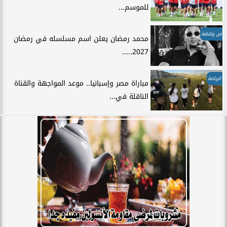
للموسم...
فن وثقافة
محمد رمضان يعلن اسم مسلسله في رمضان
2027.....
الرياضة
مباراة مصر وإسبانيا.. موعد المواجهة والقناة
الناقلة في...