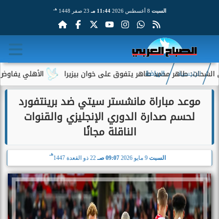
هـ
السبت
8 أغسطس 2026
11:44 مـ
23 صفر 1448
هر محمد طاهر يتفوق على خوان بيزيرا
الأهلي يفاوض أحمد عبد الق
الرئيسية
الرياضة
موعد مباراة مانشستر سيتي ضد برينتفورد
لحسم صدارة الدوري الإنجليزي والقنوات
الناقلة مجانًا
هـ
السبت
9 مايو 2026
09:07 صـ
22 ذو القعدة 1447