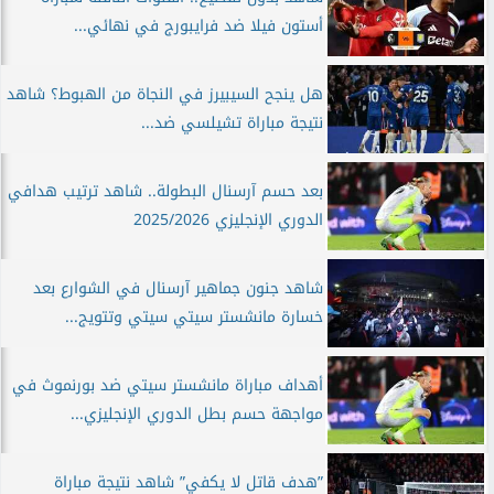
أستون فيلا ضد فرايبورج في نهائي...
هل ينجح السيبيرز في النجاة من الهبوط؟ شاهد
نتيجة مباراة تشيلسي ضد...
بعد حسم آرسنال البطولة.. شاهد ترتيب هدافي
الدوري الإنجليزي 2025/2026
شاهد جنون جماهير آرسنال في الشوارع بعد
خسارة مانشستر سيتي سيتي وتتويج...
أهداف مباراة مانشستر سيتي ضد بورنموث في
مواجهة حسم بطل الدوري الإنجليزي...
”هدف قاتل لا يكفي” شاهد نتيجة مباراة