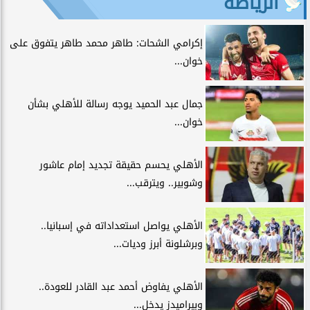
الرياضة
إكرامي الشحات: طاهر محمد طاهر يتفوق على
خوان...
جمال عبد الحميد يوجه رسالة للأهلي بشأن
خوان...
الأهلي يحسم حقيقة تجديد إمام عاشور
وشوبير.. ويترقب...
الأهلي يواصل استعداداته في إسبانيا..
وبرشلونة أبرز وديات...
الأهلي يفاوض أحمد عبد القادر للعودة..
وبيراميدز يدخل...