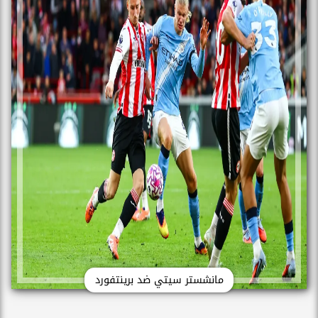
مانشستر سيتي ضد برينتفورد