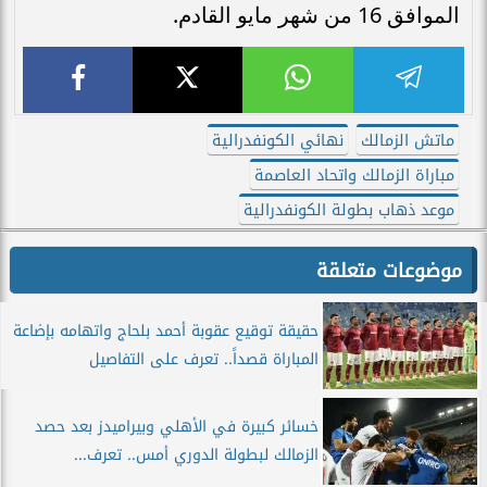
الموافق 16 من شهر مايو القادم.
ماتش الزمالك
نهائي الكونفدرالية
مباراة الزمالك واتحاد العاصمة
موعد ذهاب بطولة الكونفدرالية
موضوعات متعلقة
حقيقة توقيع عقوبة أحمد بلحاج واتهامه بإضاعة
المباراة قصداً.. تعرف على التفاصيل
خسائر كبيرة في الأهلي وبيراميدز بعد حصد
الزمالك لبطولة الدوري أمس.. تعرف...