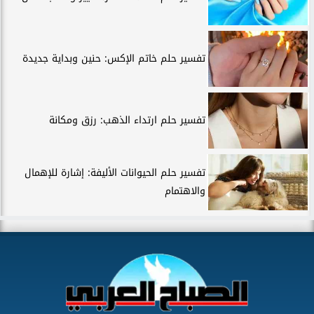
تفسير حلم خاتم الإكس: حنين وبداية جديدة
تفسير حلم ارتداء الذهب: رزق ومكانة
تفسير حلم الحيوانات الأليفة: إشارة للإهمال
والاهتمام