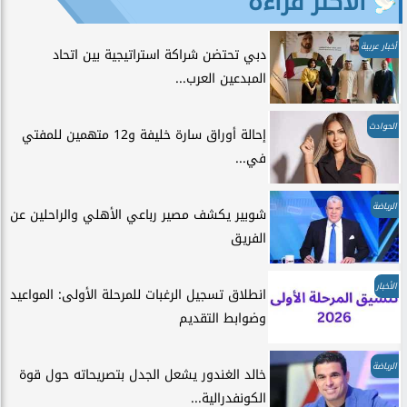
الأكثر قراءة
أخبار عربية
دبي تحتضن شراكة استراتيجية بين اتحاد
المبدعين العرب...
الحوادث
إحالة أوراق سارة خليفة و12 متهمين للمفتي
في...
الرياضة
شوبير يكشف مصير رباعي الأهلي والراحلين عن
الفريق
الأخبار
انطلاق تسجيل الرغبات للمرحلة الأولى: المواعيد
وضوابط التقديم
الرياضة
خالد الغندور يشعل الجدل بتصريحاته حول قوة
الكونفدرالية...