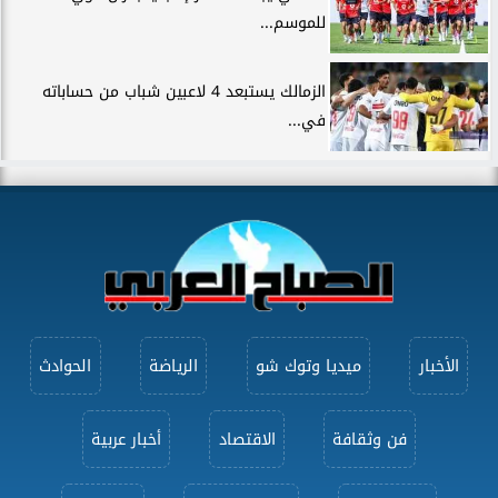
للموسم...
الزمالك يستبعد 4 لاعبين شباب من حساباته
في...
الأخبار
ميديا وتوك شو
الرياضة
الحوادث
فن وثقافة
الاقتصاد
أخبار عربية