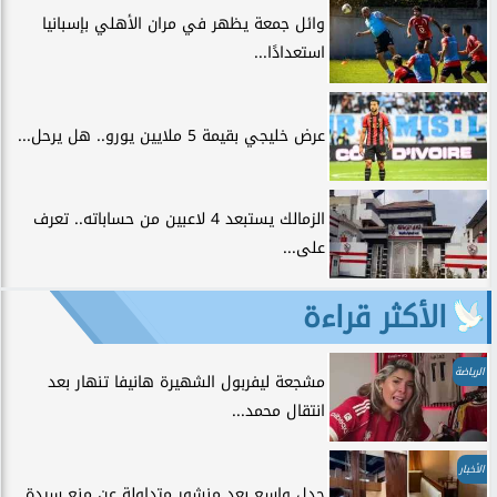
وائل جمعة يظهر في مران الأهلي بإسبانيا
استعدادًا...
عرض خليجي بقيمة 5 ملايين يورو.. هل يرحل...
الزمالك يستبعد 4 لاعبين من حساباته.. تعرف
على...
الأكثر قراءة
الرياضة
مشجعة ليفربول الشهيرة هانيفا تنهار بعد
انتقال محمد...
الأخبار
جدل واسع بعد منشور متداولة عن منع سيدة...