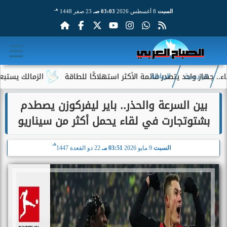
هـ
السبت
8 أغسطس 2026
03:03 صـ
23 صفر 1448
احد يتصدر قائمة الأكثر استهلاكًا للطاقة
الزمالك يستبعد 4 لاعبين شباب من حساباته في الموسم الجديد
الرئيسية
الرياضة
بين السرعة والحذر.. باير ليفركوزن يصطدم
بشتوتجارت في لقاء يحمل أكثر من سيناريو
هـ
السبت
9 مايو 2026
03:51 مـ
22 ذو القعدة 1447