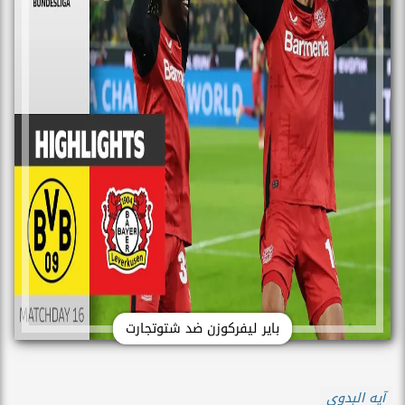
باير ليفركوزن ضد شتوتجارت
آيه البدوى