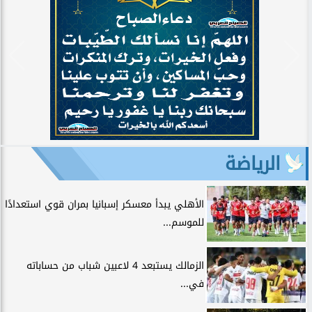
الرياضة
الأهلي يبدأ معسكر إسبانيا بمران قوي استعدادًا
للموسم...
الزمالك يستبعد 4 لاعبين شباب من حساباته
في...