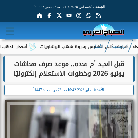
هـ
الجمعة
7 أغسطس 2026
12:16 مـ
22 صفر 1448
 كسوف كلي للشمس وذروة شهب البرشاويات
أسعار الذهب اليوم الجمعة 7 أغسطس 2026.. عيار 21 يسجل 0
الرئيسية
الأخبار
قبل العيد أم بعده.. موعد صرف معاشات
يونيو 2026 وخطوات الاستعلام إلكترونيًا
هـ
الأحد
10 مايو 2026
10:42 صـ
23 ذو القعدة 1447