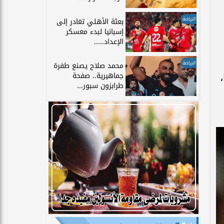
الرياضة
بعثة الأهلي تغادر إلى
إسبانيا لبدء معسكر
الإعداد.....
الرياضة
محمد صلاح يصنع طفرة
جماهيرية.. صفحة
طرابزون سبور...