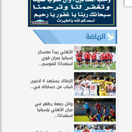
الرياضة
الأهلي يبدأ معسكر
إسبانيا بمران قوي
استعدادًا للموسم...
الزمالك يستبعد 4 لاعبين
شباب من حساباته في...
وائل جمعة يظهر في
مران الأهلي بإسبانيا
استعدادًا...