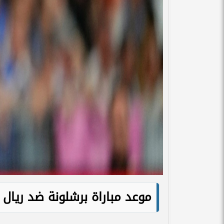
موعد مباراة برشلونة ضد ريال 