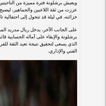
ويعيش برشلونة فترة مميزة من الناحيتين ا
عززت من ثقة اللاعبين والجماهير، ليصب
خزائنه، في ليلة قد تتحول إلى احتفالية تار
على الجانب الآخر، يدخل ريال مدريد المو
برشلونة والإبقاء على آماله الحسابية قائم
الذي يسعى لتحقيق نتيجة تعيد الثقة للف
الفني والإداري.