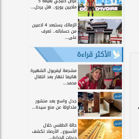
عرض خليجي بقيمة 5
ملايين يورو.. هل يرحل...
الزمالك يستبعد 4 لاعبين
من حساباته.. تعرف
على...
الأكثر قراءة
الرياضة
مشجعة ليفربول الشهيرة
هانيفا تنهار بعد انتقال
محمد...
الأخبار
جدل واسع بعد منشور
متداولة عن منع سيدة...
الأخبار
حالة الطقس خلال
الأسبوع.. الأرصاد تكشف
درجات الحرارة...