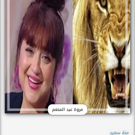
مروة عبد المنعم
منة سعيد