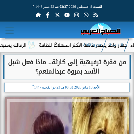
هـ
السبت
8 أغسطس 2026
02:27 صـ
23 صفر 1448
احد يتصدر قائمة الأكثر استهلاكًا للطاقة
الزمالك يستبعد 4 لاعبين شباب من حساباته في الموسم الجديد
الرئيسية
فن وثقافة
من فقرة ترفيهية إلى كارثة.. ماذا فعل شبل
الأسد بمروة عبدالمنعم؟
هـ
الأحد
10 مايو 2026
03:53 مـ
23 ذو القعدة 1447