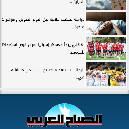
الحرارة...
دراسة تكشف علاقة بين النوم الطويل ومؤشرات
مبكرة...
الأهلي يبدأ معسكر إسبانيا بمران قوي استعدادًا
للموسم...
الزمالك يستبعد 4 لاعبين شباب من حساباته
في...