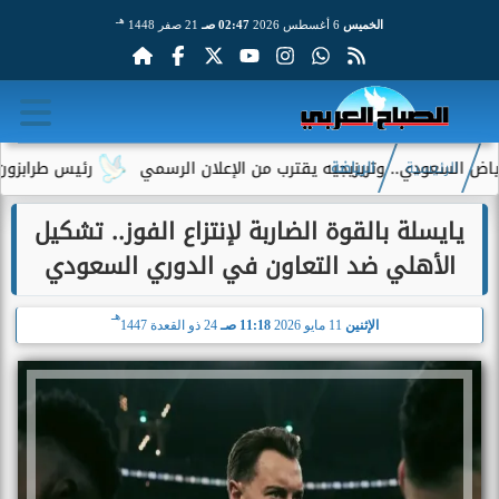
هـ
الخميس
6 أغسطس 2026
02:47 صـ
21 صفر 1448
ي.. وتريزيجيه يقترب من الإعلان الرسمي
رئيس طرابزون سبور يكشف 
الرئيسية
الرياضة
يايسلة بالقوة الضاربة لإنتزاع الفوز.. تشكيل
الأهلي ضد التعاون في الدوري السعودي
هـ
الإثنين
11 مايو 2026
11:18 صـ
24 ذو القعدة 1447