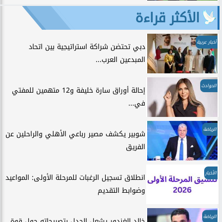
الأكثر قراءة
أخبار عربية
دبي تحتضن شراكة استراتيجية بين اتحاد
المبدعين العرب...
الحوادث
إحالة أوراق سارة خليفة و12 متهمين للمفتي
في...
الرياضة
شوبير يكشف مصير رباعي الأهلي والراحلين عن
الفريق
الأخبار
انطلاق تسجيل الرغبات للمرحلة الأولى: المواعيد
وضوابط التقديم
الرياضة
خالد الغندور يشعل الجدل بتصريحاته حول قوة