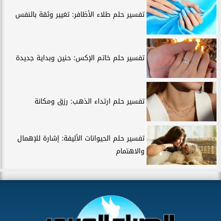
تفسير حلم طلاء الأظافر: تغيير وثقة بالنفس
تفسير حلم خاتم الإكس: حنين وبداية جديدة
تفسير حلم ارتداء الذهب: رزق ومكانة
تفسير حلم الحيوانات الأليفة: إشارة للإهمال
والاهتمام