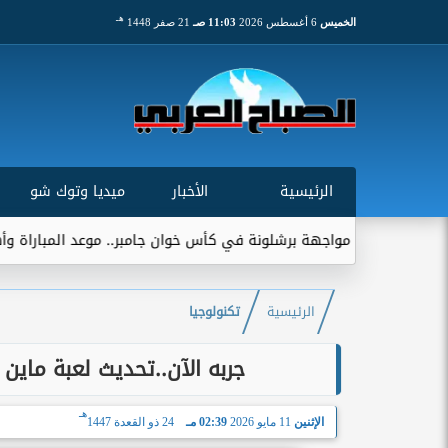
هـ
الخميس
6 أغسطس 2026
11:03 صـ
21 صفر 1448
الرئيسية
الأخبار
ميديا وتوك شو
ب مواجهة برشلونة في كأس خوان جامبر.. موعد المباراة وأهميتها التاري
الرئيسية
تكنولوجيا
جربه الآن..تحديث لعبة ماين كرافت Minecraft الجديد 26
هـ
الإثنين
11 مايو 2026
02:39 مـ
24 ذو القعدة 1447