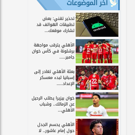
آخر الموضوعات
تحذير تقني: بعض
تطبيقات الهواتف قد
تشارك موقعك...
الأهلي يترقب مواجهة
برشلونة في كأس خوان
جامبر.....
بعثة الأهلي تغادر إلى
إسبانيا لبدء معسكر
الإعداد.....
خوان بيزيرا يطلب الرحيل
عن الزمالك.. وشباب
الأهلي...
الأهلي يحسم الجدل
حول إمام عاشور.. لا