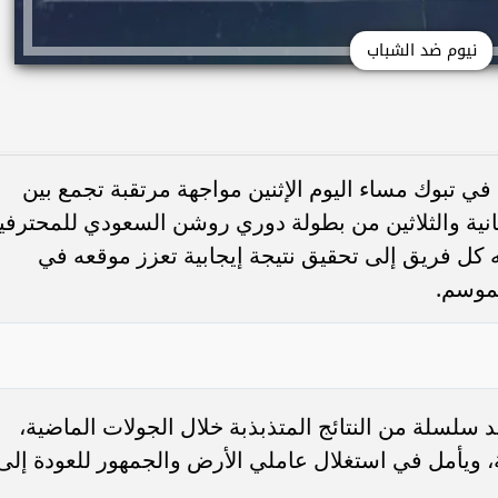
نيوم ضد الشباب
ي تبوك مساء اليوم الإثنين مواجهة مرتقبة تجمع بين
انية والثلاثين من بطولة دوري روشن السعودي للمحترفي
 يسعى خلاله كل فريق إلى تحقيق نتيجة إيجابية تعزز موقعه في
لموسم.
 سلسلة من النتائج المتذبذبة خلال الجولات الماضية،
 المركز الثامن برصيد 41 نقطة، ويأمل في استغلال عاملي الأرض والجمهور للعودة إلى