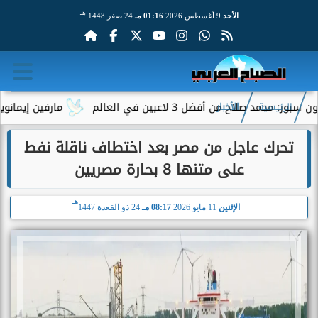
هـ
الأحد
9 أغسطس 2026
01:16 مـ
24 صفر 1448
صلاح من أفضل 3 لاعبين في العالم
مارفين إيمانويل.. سا
الرئيسية
الأخبار
تحرك عاجل من مصر بعد اختطاف ناقلة نفط
على متنها 8 بحارة مصريين
هـ
الإثنين
11 مايو 2026
08:17 مـ
24 ذو القعدة 1447